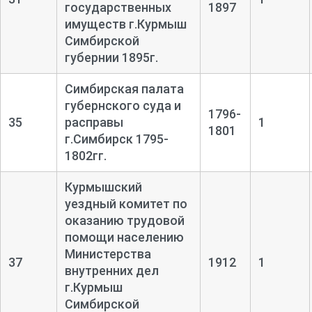
государственных
1897
имуществ г.Курмыш
Симбирской
губернии 1895г.
Симбирская палата
губернского суда и
1796-
35
расправы
1
1801
г.Симбирск 1795-
1802гг.
Курмышский
уездный комитет по
оказанию трудовой
помощи населению
Министерства
37
1912
1
внутренних дел
г.Курмыш
Симбирской