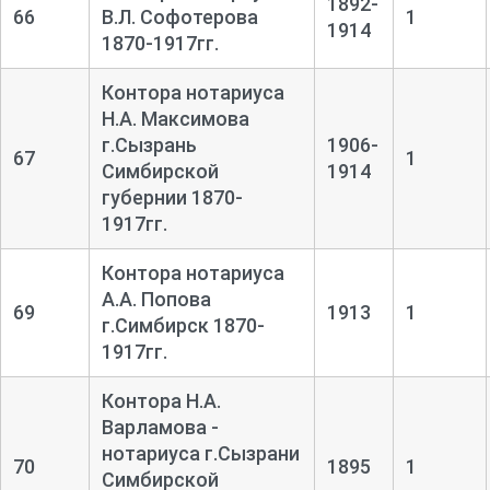
1892-
66
В.Л. Софотерова
1
1914
1870-1917гг.
Контора нотариуса
Н.А. Максимова
г.Сызрань
1906-
67
1
Симбирской
1914
губернии 1870-
1917гг.
Контора нотариуса
А.А. Попова
69
1913
1
г.Симбирск 1870-
1917гг.
Контора Н.А.
Варламова -
нотариуса г.Сызрани
70
1895
1
Симбирской