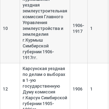
уездная
землеустроительная
комиссия Главного
Управления
1906-
10
землеустройства и
1
1917
земледелия
г.Курмыш
Симбирской
губернии 1906-
1917гг.
Карсунская уездная
по делам о выборах
в 1-ую
государственную
12
1906
1
Думу комиссия
г.Карсун Симбирской
губернии 1905-