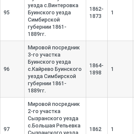
уезда с.Винтеровка
1862-
95
Буинского уезда
1
1873
Симбирской
губернии 1861-
1889гг.
Мировой посредник
3-го участка
Буинского уезда
1864-
96
с.Кайрево Буинского
1
1898
уезда Симбирской
губернии 1861-
1889гг.
Мировой посредник
2-го участка
Сызранского уезда
с.Большая Репьевка
97
1862
1
Сызранского уезда