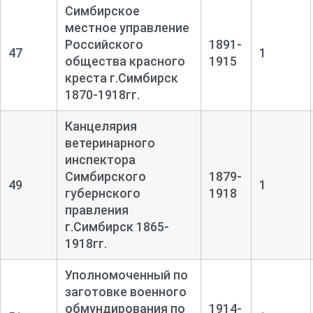
Симбирское
местное управление
Российского
1891-
47
1
общества красного
1915
креста г.Симбирск
1870-1918гг.
Канцелярия
ветеринарного
инспектора
Симбирского
1879-
49
1
губернского
1918
правления
г.Симбирск 1865-
1918гг.
Уполномоченный по
заготовке военного
обмундирования по
1914-