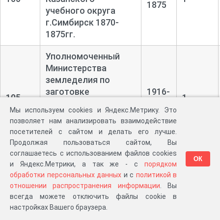
1875
учебного округа
г.Симбирск 1870-
1875гг.
Уполномоченный
Министерства
земледелия по
заготовке
1916-
105
1
продовольствия и
1917
Мы используем cookies и Яндекс.Метрику. Это
фуража для армии
позволяет нам анализировать взаимодействие
г.Симбирск 1914-
посетителей с сайтом и делать его лучше.
1917гг.
Продолжая пользоваться сайтом, Вы
соглашаетесь с использованием файлов cookies
ОК
Симбирская
и Яндекс.Метрики, а так же - с
порядком
губернская
обработки персональных данных
и с
политикой в
комиссия народного
1848-
отношении распространения информации
. Вы
106
1
продовольствия
1864
всегда можете отключить файлы cookie в
МВД г.Симбирск
настройках Вашего браузера.
1822-1865гг.