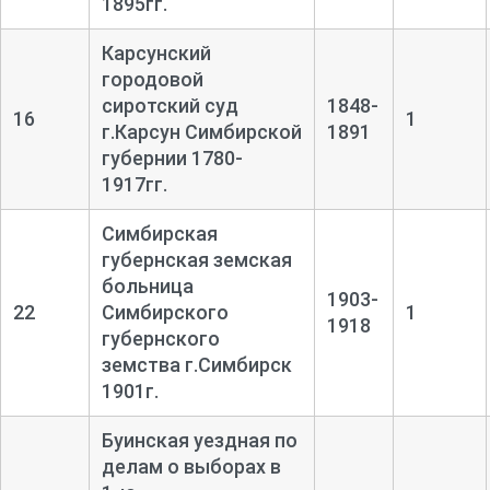
1895гг.
Карсунский
городовой
сиротский суд
1848-
16
1
г.Карсун Симбирской
1891
губернии 1780-
1917гг.
Симбирская
губернская земская
больница
1903-
22
Симбирского
1
1918
губернского
земства г.Симбирск
1901г.
Буинская уездная по
делам о выборах в