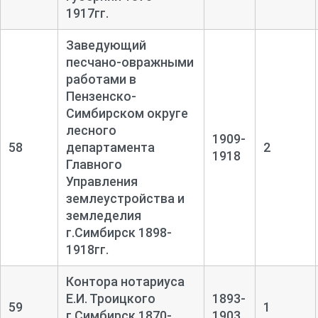
1917гг.
Заведующий
песчано-овражными
работами в
Пензенско-
Симбирском округе
лесного
1909-
58
департамента
2
1918
Главного
Управления
землеустройства и
земледелия
г.Симбирск 1898-
1918гг.
Контора нотариуса
Е.И. Троицкого
1893-
59
1
г.Симбирск 1870-
1903