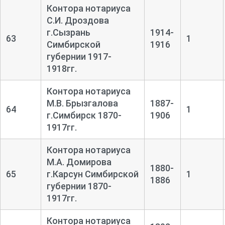
Контора нотариуса
С.И. Дроздова
г.Сызрань
1914-
63
1
Симбирской
1916
губернии 1917-
1918гг.
Контора нотариуса
М.В. Брызгалова
1887-
64
1
г.Симбирск 1870-
1906
1917гг.
Контора нотариуса
М.А. Домирова
1880-
65
г.Карсун Симбирской
1
1886
губернии 1870-
1917гг.
Контора нотариуса