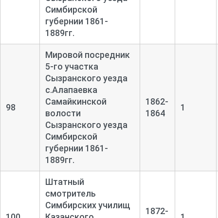
Симбирской
губернии 1861-
1889гг.
Мировой посредник
5-го участка
Сызранского уезда
с.Алапаевка
Самайкинской
1862-
98
1
волости
1864
Сызранского уезда
Симбирской
губернии 1861-
1889гг.
Штатный
смотритель
Симбирских училищ
1872-
100
Казанского
1