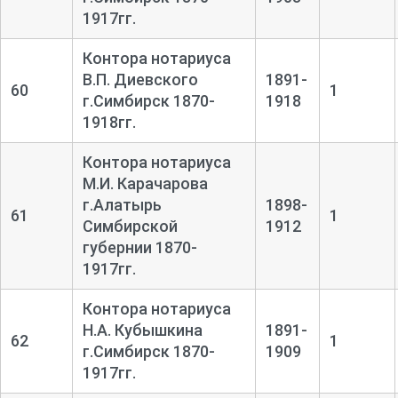
1917гг.
Контора нотариуса
В.П. Диевского
1891-
60
1
г.Симбирск 1870-
1918
1918гг.
Контора нотариуса
М.И. Карачарова
г.Алатырь
1898-
61
1
Симбирской
1912
губернии 1870-
1917гг.
Контора нотариуса
Н.А. Кубышкина
1891-
62
1
г.Симбирск 1870-
1909
1917гг.