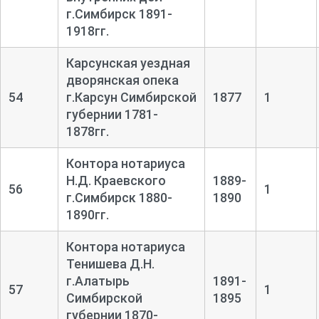
г.Симбирск 1891-
1918гг.
Карсунская уездная
дворянская опека
54
г.Карсун Симбирской
1877
1
губернии 1781-
1878гг.
Контора нотариуса
Н.Д. Краевского
1889-
56
1
г.Симбирск 1880-
1890
1890гг.
Контора нотариуса
Тенишева Д.Н.
г.Алатырь
1891-
57
1
Симбирской
1895
губернии 1870-