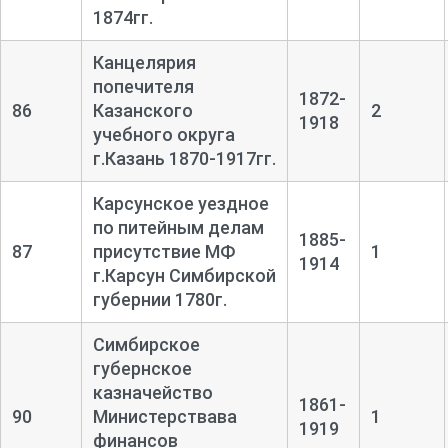
1874гг.
Канцелярия
попечителя
1872-
86
Казанского
2
1918
учебного округа
г.Казань 1870-1917гг.
Карсунское уездное
по питейным делам
1885-
87
присутствие МФ
1
1914
г.Карсун Симбирской
губернии 1780г.
Симбирское
губернское
казначейство
1861-
90
Министерствава
1
1919
финансов