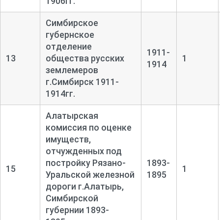
1906гг.
Симбирское
губернское
отделение
1911-
13
общества русских
1
1914
землемеров
г.Симбирск 1911-
1914гг.
Алатырская
комиссия по оценке
имуществ,
отчужденных под
постройку Рязано-
1893-
15
1
Уральской железной
1895
дороги г.Алатырь,
Симбирской
губернии 1893-