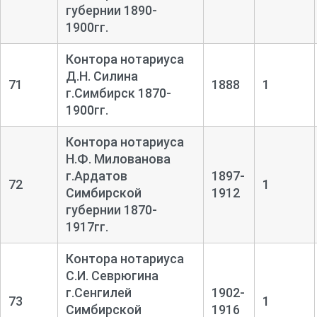
губернии 1890-
1900гг.
Контора нотариуса
Д.Н. Силина
71
1888
1
г.Симбирск 1870-
1900гг.
Контора нотариуса
Н.Ф. Милованова
г.Ардатов
1897-
72
1
Симбирской
1912
губернии 1870-
1917гг.
Контора нотариуса
С.И. Севрюгина
г.Сенгилей
1902-
73
1
Симбирской
1916