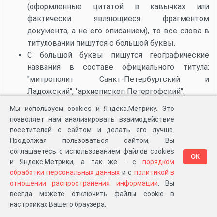
(оформленные цитатой в кавычках или
фактически являющиеся фрагментом
документа, а не его описанием), то все слова в
титуловании пишутся с большой буквы.
С большой буквы пишутся географические
названия в составе официального титула:
"митрополит Санкт-Петербургский и
Ладожский", "архиепископ Петергофский".
С маленькой буквы пишутся должности и чины:
Мы используем cookies и Яндекс.Метрику. Это
"тамбовский гражданский губернатор",
позволяет нам анализировать взаимодействие
"борисоглебский уездный исправник", "обер-
посетителей с сайтом и делать его лучше.
прокурор Синода", "император Александр I",
Продолжая пользоваться сайтом, Вы
соглашаетесь с использованием файлов cookies
"петергофский священник".
ОК
и Яндекс.Метрики, а так же - с
порядком
Допускается написание заглавными буквами
обработки персональных данных
и с
политикой в
всего слова целиком только если это
отношении распространения информации
. Вы
аббревиатура. В остальных случаях действуют
всегда можете отключить файлы cookie в
общие правила русского языка. Т.е., если
настройках Вашего браузера.
фамилия или название раздела написаны