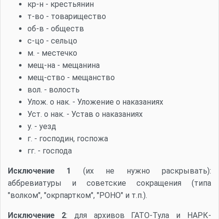
кр-н - крестьянин
т-во - товарищество
об-в - обществ
с-цо - сельцо
м. - местечко
мещ-на - мещанина
мещ-ство - мещанство
вол. - волость
Улож. о нак. - Уложение о наказаниях
Уст. о нак. - Устав о наказаниях
у. - уезд
г. - господин, госпожа
гг. - господа
Исключение 1
(их не нужно раскрывать):
аббревиатуры и советские сокращения (типа
"волком", "окрпартком", "РОНО" и т.п.).
Исключение 2
: для архивов ГАТО-Тула и НАРК-