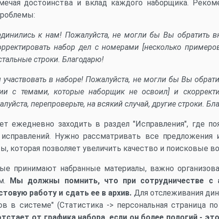
тмечая достоинства и вклад каждого наборщика. Реко
проблемы:
оединились к нам! Пожалуйста, не могли бы Вы обратить в
орректировать набор дел с номерами [несколько примеро
остальные строки. Благодарю!
и участвовать в наборе! Пожалуйста, не могли бы Вы обрат
ции с темами, которые наборщик не освоил] и скорректи
уйста, перепроверьте, на всякий случай, другие строки. Бл
ет ежедневно заходить в раздел "Исправления", где по
 исправлений. Нужно рассматривать все предложения и
ты, которая позволяет увеличить качество и поисковые 
рые принимают набранные материалы, важно организова
ом.
Мы должны помнить, что при сотрудничестве с 
товую работу и сдать ее в архив.
Для отслеживания дин
ов в системе" (Статистика -> персональная страница по
отстает от графика набора, если он более пологий - эт