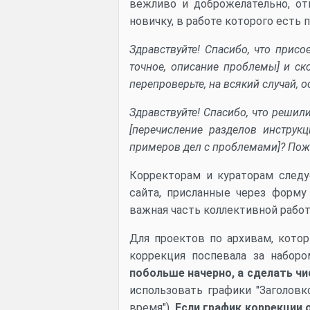
вежливо и доброжелательно, о
новичку, в работе которого есть 
Здравствуйте! Спасибо, что прис
точное, описание проблемы] и ск
перепроверьте, на всякий случай, 
Здравствуйте! Спасибо, что решил
[перечисление разделов инструк
примеров дел с проблемами]? Пожал
Корректорам и кураторам следу
сайта, присланные через форму
важная часть коллективной рабо
Для проектов по архивам, кото
коррекция поспевала за набор
побольше начерно, а сделать чис
использовать графики "Заголовк
время").
Если график коррекции 