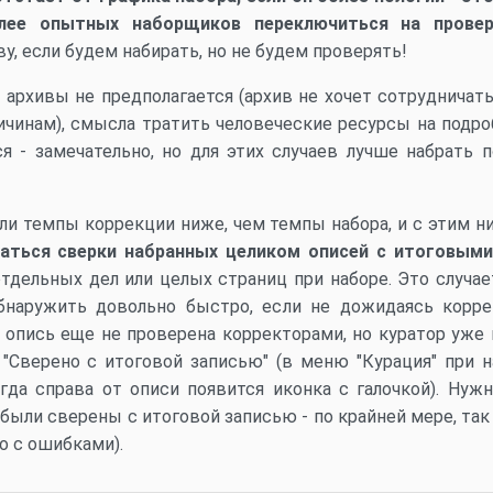
олее опытных наборщиков переключиться на провер
у, если будем набирать, но не будем проверять!
 архивы не предполагается (архив не хочет сотрудничат
чинам), смысла тратить человеческие ресурсы на подро
тся - замечательно, но для этих случаев лучше набрать
сли темпы коррекции ниже, чем темпы набора, и с этим ни
аться сверки набранных целиком описей с итоговыми
отдельных дел или целых страниц при наборе. Это случае
бнаружить довольно быстро, если не дожидаясь корр
ли опись еще не проверена корректорами, но куратор уже
"Сверено с итоговой записью" (в меню "Курация" при 
гда справа от описи появится иконка с галочкой). Нуж
были сверены с итоговой записью - по крайней мере, так
о с ошибками).