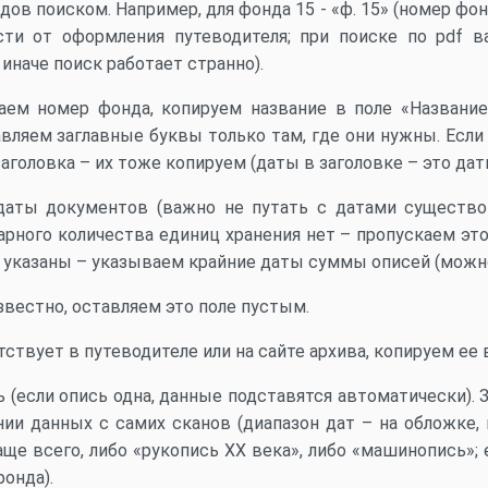
ов поиском. Например, для фонда 15 - «ф. 15» (номер фон
сти от оформления путеводителя; при поиске по pdf в
иначе поиск работает странно).
аем номер фонда, копируем название в поле «Название
вляем заглавные буквы только там, где они нужны. Если
заголовка – их тоже копируем (даты в заголовке – это да
даты документов (важно не путать с датами существо
арного количества единиц хранения нет – пропускаем это
 указаны – указываем крайние даты суммы описей (можно
звестно, оставляем это поле пустым.
тствует в путеводителе или на сайте архива, копируем ее
 (если опись одна, данные подставятся автоматически). 
нии данных с самих сканов (диапазон дат – на обложке,
аще всего, либо «рукопись XX века», либо «машинопись»; 
онда).