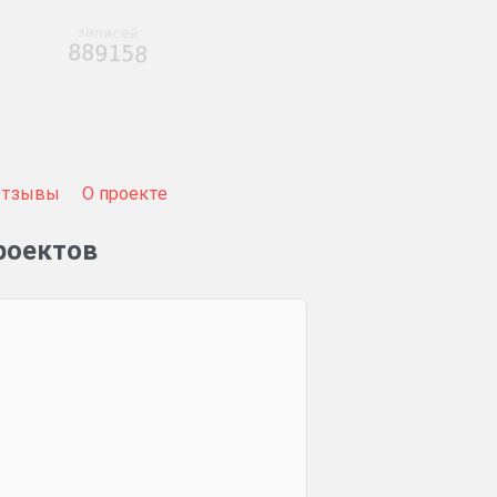
записей
889158
Отзывы
О проекте
роектов