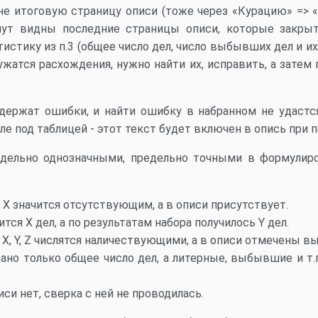
е итоговую страницу описи (тоже через «Курацию» => «
нут видны последние страницы описи, которые закрыт
истику из п.3 (общее число дел, число выбывших дел и их
ужатся расхождения, нужно найти их, исправить, а затем
держат ошибки, и найти ошибку в набранном не удастся
ле под таблицей - этот текст будет включен в опись при п
ельно однозначными, предельно точными в формулир
 X значится отсутствующим, а в описи присутствует.
тся X дел, а по результатам набора получилось Y дел.
а X, Y, Z числятся наличествующими, а в описи отмечены 
зано только общее число дел, а литерные, выбывшие и т.п
иси нет, сверка с ней не проводилась.