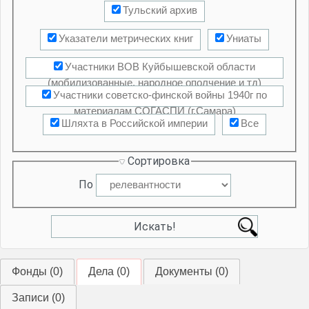
Тульский архив
Указатели метрических книг
Униаты
Участники ВОВ Куйбышевской области
(мобилизованные, народное ополчение и тд)
Участники советско-финской войны 1940г по
материалам СОГАСПИ (г.Самара)
Шляхта в Российской империи
Все
Сортировка
По
Фонды (
0
)
Дела (
0
)
Документы (
0
)
Записи (
0
)