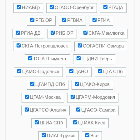
НИАБГр
ОГАОО-Оренбург
РГАДА
РГБ ОР
РГВИА
РГИА
РГИА ДВ
РНБ ОР
СКГА-Мамлютка
СКГА-Петропавловск
СОГАСПИ-Самара
ТОГА-Шымкент
ТЦДНИ-Тверь
ЦАМО-Подольск
ЦАНО
ЦГА СПб
ЦГАИПД СПб
ЦГАКО-Киров
ЦГАМ-Москва
ЦГАРМ-Мордовия
ЦГАРСО-Алания
ЦГАСО-Самара
ЦГИА СПб
ЦГИАК-Киев
ЦИАГ-Грузия
Все