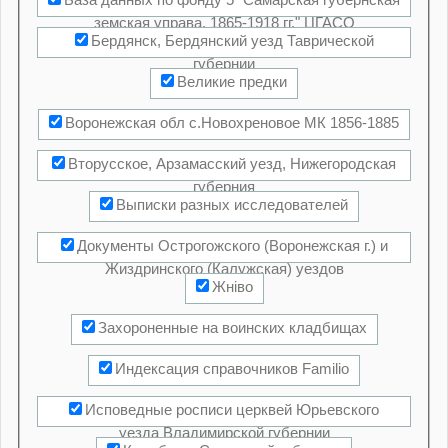
База данных по фонду 5 "Самарская губернская
земская управа. 1865-1918 гг." ЦГАСО
Бердянск, Бердянский уезд Таврической
губернии
Великие предки
Воронежская обл с.Новохреновое МК 1856-1885
Вторусское, Арзамасский уезд, Нижегородская
губерния
Выписки разных исследователей
Документы Острогожского (Воронежская г.) и
Жиздринского (Калужская) уездов
Жнiво
Захороненные на воинских кладбищах
Индексация справочников Familio
Исповедные росписи церквей Юрьевского
уезда Владимирской губернии