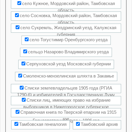
село Кужное, Мордовский район, Тамбовская
область
село Сосновка, Мордовский район, Тамбовская
область
село Сукремль, Жиздринский уезд, Калужская
губерния
село Тогустимир Оренбургского уезда
сельцо Назарово Владимирского уезда
Серпуховской уезд Московской губернии
Смоленско-мензелинская шляхта в Закамье
Списки землевладельцев 1905 года (РГИА
1290-6) и избирателей в Государственную Думу
Списки лиц, имеющих право на избрание
(РГИА 1327-1)
выборщиков в Нижегородское губернское
Справочная книга по Тверской епархии на 1915
избирательное собрание для избрания членов
год
Государственной думы, 1906 год
Тамбовская генеалогия
Тамбовский архив