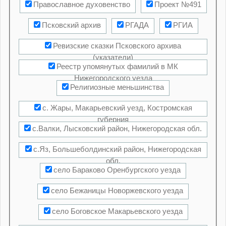
Православное духовенство
Проект №491
(1911 год)
Псковский архив
РГАДА
РГИА
Ревизские сказки Псковского архива
(указатели)
Реестр упомянутых фамилий в МК
Нижегородского уезда
Религиозные меньшинства
с. Жары, Макарьевский уезд, Костромская
губерния
с.Валки, Лысковский район, Нижегородская обл.
с.Яз, Большеболдинский район, Нижегородская
обл.
село Бараково Оренбургского уезда
село Бежаницы Новоржевского уезда
село Боговское Макарьевского уезда