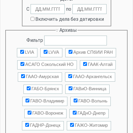
С
по
Включить дела без датировки
Архивы
Фильтр
LVIA
LVVA
Архив СПбИИ РАН
АСАГО Сокольский НО
ГААК-Алтай
ГААО-Амурская
ГААО-Архангельск
ГАБО-Брянск
ГАВиО-Винница
ГАВО-Владимир
ГАВО-Волынь
ГАВО-Воронеж
ГАДнО-Днепр
ГАДНР-Донецк
ГАЖО-Житомир