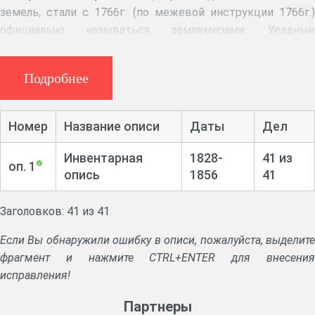
земель, стали с 1766г. (по межевой инструкции 1766г.)
официально называться землемерами. Уездные
землемеры, являясь чинами государственного
межевания, производили непосредственно на местах,
Подробнее
каждый в своем уезде, межевание и съемку на планы
казенных земель, но имели право на особом положении
межевать земли и других владений (ведомственных,
Номер
Название описи
Даты
Дел
частновладельческих). Уездные землемеры находились в
ведении губернского землемера, работали под его
Инвентарная
1828-
41 из
оп. 1
руководством и по прямым его указаниям.
опись
1856
41
Аннотация:
Полевые журналы, производства о
Заголовков: 41 из 41
возобновлении межевых признаков, размежевании дач,
отмежевании усадебной земли, делении чрезполосных
Если Вы обнаружили ошибку в описи, пожалуйста, выделите
владений, о проверке границ владений. Генеральная
фрагмент и нажмите CTRL+ENTER для внесения
ведомость о разновладельческих землях. Документы
исправления!
снятия генерального и специального межевания.
Партнеры