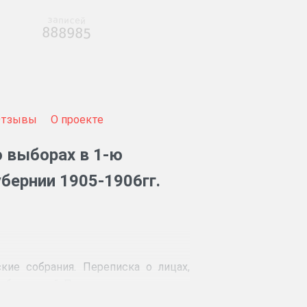
записей
888985
Отзывы
О проекте
 выборах в 1-ю
бернии 1905-1906гг.
ие собрания. Переписка о лицах,
избирателей. Прошения о внесении в