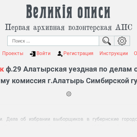
Великія описи
Первая архивная волонтерская АИС
Проекты
Войти
Регистрация
Инструкции
к
ф.29 Алатырская уездная по делам о
му комиссия г.Алатырь Симбирской гу
. Дела об избрании выборщиков в губернские городск
 Государственную Думу от 6 августа 1905 года. Списки 