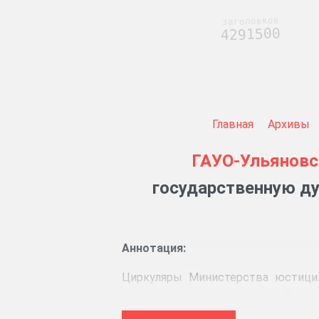
заголовков
4291500
Главная
Архивы
ГАУО-Ульяновс
государственную ду
Аннотация:
Циркуляры Министерства юстиции
имеющих право участия в выборах в
списки избирателей.