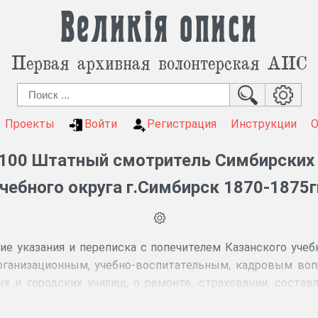
Великія описи
Первая архивная волонтерская АИС
Проекты
Войти
Регистрация
Инструкции
100 Штатный смотритель Симбирских 
чебного округа г.Симбирск 1870-1875г
е указания и переписка с попечителем Казанского учеб
рганизационным, учебно-воспитательным, кадровым воп
х и городских училищ, о ремонте, страховании, состав
ии и деятельности педагогических курсов, о приобретении