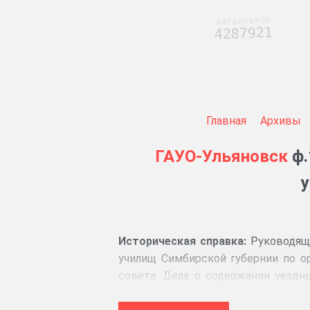
заголовков
4287921
Главная
Архивы
ГАУО-Ульяновск
ф.
у
Историческая справка:
Руководящи
училищ Симбирской губернии по о
совета. Дела о содержании уездны
уплате налогов. Дела об организац