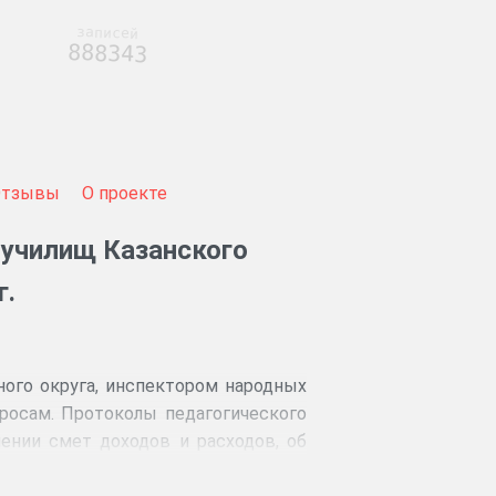
записей
888343
Отзывы
О проекте
училищ Казанского
г.
ного округа, инспектором народных
росам. Протоколы педагогического
лении смет доходов и расходов, об
 книг для ученической библиотеки и