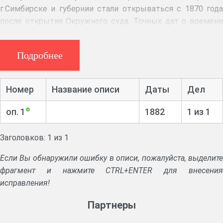
г.Симбирске и губернии стали открываться с 1870 года
после открытия Окружного суда. Точных дат о времени
открытия и ликвидации контор нет. Некоторые из
нотариальных контор (нотариусов Цимбалина, Попова,
Подробнее
Диевского, Кубышкина, Севрюгина, Дроздова,
Максимова, Милованова) прекратили свое
существование после Октябрьской революции (1917-
Номер
Название описи
Даты
Дел
1918гг.). Нотариусы в своей деятельности были
подконтрольны Окружному суду.
оп. 1
1882
1 из 1
Аннотация:
Дело о совершении закладной.
Заголовков: 1 из 1
Если Вы обнаружили ошибку в описи, пожалуйста, выделите
фрагмент и нажмите CTRL+ENTER для внесения
исправления!
Партнеры