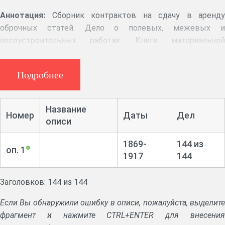
Аннотация:
Сборник контрактов на сдачу в аренду
оброчных статей. Дело о полевых, межевых и
лесоустроительных работах. Книги материальной
отчётности по отпускам леса; сборник смет, отчётов;
сборник списков лесной стражи. Книги удельных и
Подробнее
промысловых оброчных статей, страховые книги имения.
Сметы доходов и расходов, годовые отчёты имения. Дела
о лесоповреждениях пожарами, бурями, насекомыми.
Название
Номер
Даты
Дел
Дела о лесной страже: об определении на службу и
описи
увольнении, о жалобах на лесных сторожей. Списки на
выдачу содержания лесной страже.
1869-
144 из
оп. 1
1917
144
Заголовков: 144 из 144
Если Вы обнаружили ошибку в описи, пожалуйста, выделите
фрагмент и нажмите CTRL+ENTER для внесения