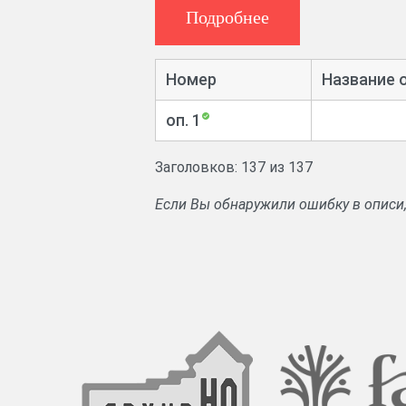
отчётность по отпуску леса из дач 
Подробнее
полян. Дела об обмене удельной з
удельного имущества крестьянами 
столовых для голодающих. Страхо
Номер
Название 
злоупотреблениях по службе, переп
оп. 1
Заголовков: 137 из 137
Если Вы обнаружили ошибку в описи