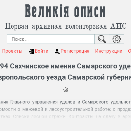
Великія описи
Первая архивная волонтерская АИС
Проекты
Войти
Регистрация
Инструкции
94 Сахчинское имение Самарского уде
ропольского уезда Самарской губерни
ия Главного управления уделов и Самарского удельного
омости о межевой и лесоустроительной работе; о прода
тках. Списки лесной стражи. Контракты на сдачу в аре
еночные ведомости на срубленный лес. Годовые отчёты