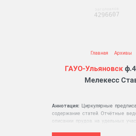
заголовков
4296607
Главная
Архивы
ГАУО-Ульяновск
ф.4
Мелекесс Став
Аннотация:
Циркулярные предписан
содержание статей. Отчётные вед
описании прудов на удельных учас
продаже леса из удельных дач, оц