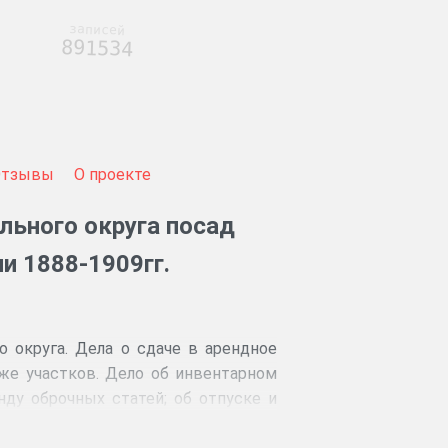
записей
891534
Отзывы
О проекте
льного округа посад
и 1888-1909гг.
 округа. Дела о сдаче в арендное
же участков. Дело об инвентарном
нду оброчных статей; об отпуске и
 и донесения имения. Материальная