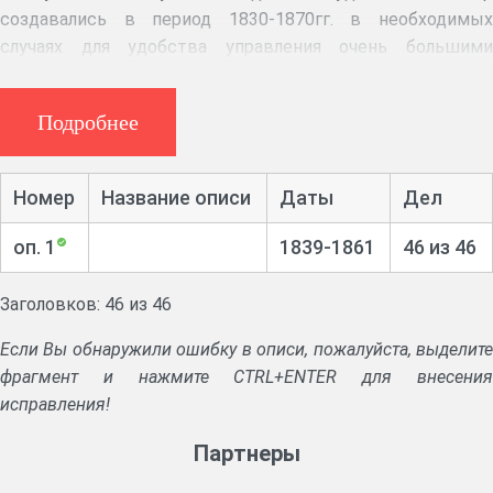
создавались в период 1830-1870гг. в необходимых
случаях для удобства управления очень большими
имениями, подчиненными одной удельной конторе. В
1870г. все отделения удельных контор были
Подробнее
ликвидированы.
Аннотация:
Общие циркуляры и приказы по удельному
Номер
Название описи
Даты
Дел
ведомству, предписания удельных контор по
организационным, административным, хозяйственным,
оп. 1
1839-1861
46 из 46
межевым вопросам и вопросам по эксплуатации
имуществ. Рапорты должностных лиц. Дело об открытии
Заголовков: 46 из 46
Карсунского удельного отделения (ф.537, оп.1, д.1)
Описания удельных имений и лесов, подведомственных
Если Вы обнаружили ошибку в описи, пожалуйста, выделите
отделениям. Описные книги. Дела об удельных
фрагмент и нажмите CTRL+ENTER для внесения
крестьянах, об общественных запашках. Дела о спорных
исправления!
землях, межевании, полюбовном размежевании. Дела об
устройстве и охране лесов, о лесоустройстве и
Партнеры
лесокультурных работах. Уставные грамоты удельных