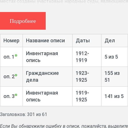
местах созданы участковые народные суды, являющиеся
до настоящего времени основными судами первой
инстанции в системе судебных органов СССР. Народному
Подробнее
суду стали подсудны все гражданские и уголовные дела
за исключением контрреволюционных деяний, саботажа,
дискредитации советской власти и шпионажа. В
Номер
Название описи
Даты
Дел
Симбирской губернии это относилось к компетенции
местных судебных учреждений - участковых народных
Инвентарная
1912-
оп. 1
5 из 5
судов. На судебные участки делились как города
опись
1919
губернии. так и её уезды. Функции суда: охрана прав и
интересов граждан, государственных и общественных
Гражданские
1923-
155 из
оп. 2
дела
1925
51
организаций.
Аннотация:
Дела по иску. Гражданские дела. Уголовные
Инвентарная
1919-
оп. 3
141 из 5
дела.
опись
1925
Заголовков: 301 из 61
Если Вы обнаружили ошибку в описи, пожалуйста, выделите