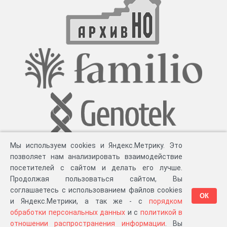
Мы используем cookies и Яндекс.Метрику. Это
позволяет нам анализировать взаимодействие
посетителей с сайтом и делать его лучше.
Продолжая пользоваться сайтом, Вы
соглашаетесь с использованием файлов cookies
ОК
и Яндекс.Метрики, а так же - с
порядком
обработки персональных данных
и с
политикой в
Разработка компании «
Великіе предки
», 2023-2026 гг.
Блог
.
Суть проекта
.
отношении распространения информации
. Вы
Персональные данные
.
Распространение информации
.
ЧаВО
.
Сборка 111.35