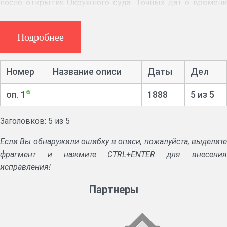
после открытия Окружного суда. Точных дат о времени
открытия и ликвидации контор нет. Некоторые из
нотариальных контор (нотариусов Цимбалина, Попова,
Подробнее
Диевского, Кубышкина, Севрюгина, Дроздова,
Максимова, Милованова) прекратили свое
существование после Октябрьской революции (1917-
Номер
Название описи
Даты
Дел
1918гг.). Нотариусы в своей деятельности были
подконтрольны Окружному суду.
оп. 1
1888
5 из 5
Аннотация:
Дела о совершении купчих крепостей,
Заголовков: 5 из 5
данных, закладных на имения.
Если Вы обнаружили ошибку в описи, пожалуйста, выделите
фрагмент и нажмите CTRL+ENTER для внесения
исправления!
Партнеры