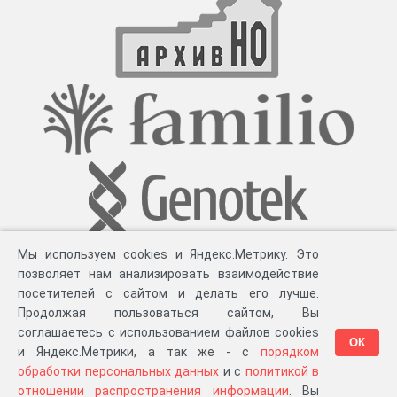
Мы используем cookies и Яндекс.Метрику. Это
позволяет нам анализировать взаимодействие
посетителей с сайтом и делать его лучше.
Продолжая пользоваться сайтом, Вы
соглашаетесь с использованием файлов cookies
ОК
и Яндекс.Метрики, а так же - с
порядком
обработки персональных данных
и с
политикой в
Разработка компании «
Великіе предки
», 2023-2026 гг.
Блог
.
Суть проекта
.
отношении распространения информации
. Вы
Персональные данные
.
Распространение информации
.
ЧаВО
.
Сборка 111.37