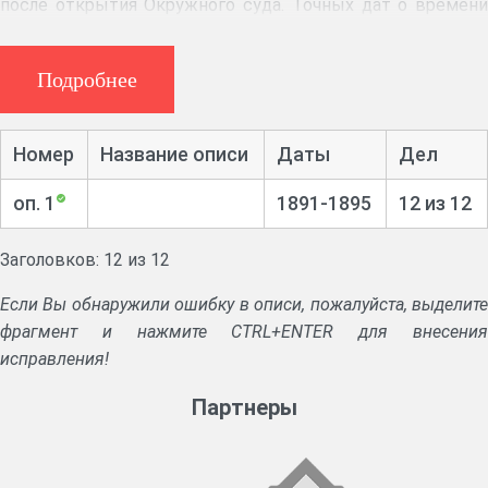
после открытия Окружного суда. Точных дат о времени
открытия и ликвидации контор нет. Некоторые из
нотариальных контор (нотариусов Цимбалина, Попова,
Подробнее
Диевского, Кубышкина, Севрюгина, Дроздова,
Максимова, Милованова) прекратили свое
существование после Октябрьской революции (1917-
Номер
Название описи
Даты
Дел
1918гг.). Нотариусы в своей деятельности были
подконтрольны Окружному суду.
оп. 1
1891-1895
12 из 12
Аннотация:
Дела о совершении купчих, закладных,
Заголовков: 12 из 12
раздельных актов на имения.
Если Вы обнаружили ошибку в описи, пожалуйста, выделите
фрагмент и нажмите CTRL+ENTER для внесения
исправления!
Партнеры