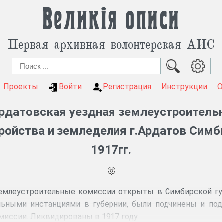
Великія описи
Первая архивная волонтерская АИС
Проекты
Войти
Регистрация
Инструкции
рдатовская уездная землеустроитель
ройства и земледелия г.Ардатов Симби
1917гг.
млеустроительные комиссии открыты в Симбирской губ
льными инстанциями в губернии, были подчинены и под
миссии. Ликвидированы в 1917 году.