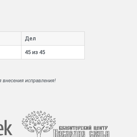
ого уездного очередного земского
общества крестьян. Закрепительные
вотноводства.
Дел
45 из 45
я внесения исправления!