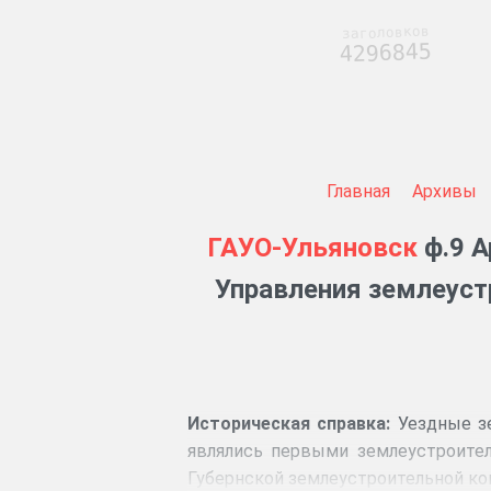
заголовков
4296845
Главная
Архивы
ГАУО-Ульяновск
ф.9 А
Управления землеуст
Историческая справка:
Уездные зе
являлись первыми землеустроите
Губернской землеустроительной ко