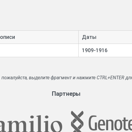
му месту надельной земли; сборник докладов Ардатовск
резполостности и о разбивке на отрубы надельной земли 
 на землеустройство, землепользование, на развитие жи
 описи
Даты
1909-1916
, пожалуйста, выделите фрагмент и нажмите CTRL+ENTER дл
Партнеры