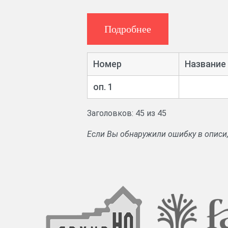
Аннотация:
Дела по выделу к одно
собрания. Дела о разверстании че
Подробнее
документы. Доклады о выдаче ссуд
Номер
Название
оп. 1
Заголовков: 45 из 45
Если Вы обнаружили ошибку в описи