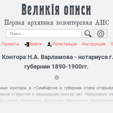
Великія описи
Первая архивная волонтерская АИС
Проекты
Войти
Регистрация
Инструкции
 Контора Н.А. Варламова - нотариуса 
губернии 1890-1900гг.
ные конторы в г.Симбирске и губернии стали открыва
емени открытия и ликвидации контор нет. Некоторые из
убышкина, Севрюгина, Дроздова, Максимова, Милованов
-1918гг.). Нотариусы в своей деятельности были подкон