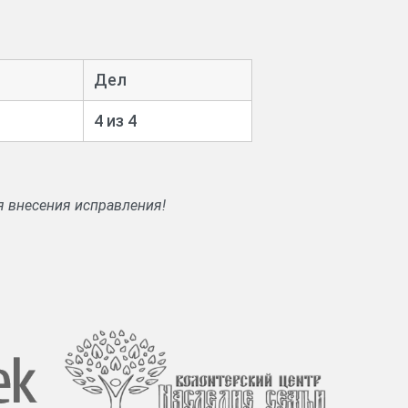
Дел
4 из 4
я внесения исправления!