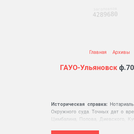
заголовков
4289680
Главная
Архивы
ГАУО-Ульяновск
ф.70
Историческая справка:
Нотариаль
Окружного суда. Точных дат о вр
Цимбалина, Попова, Диевского, К
после Октябрьской революции (1917