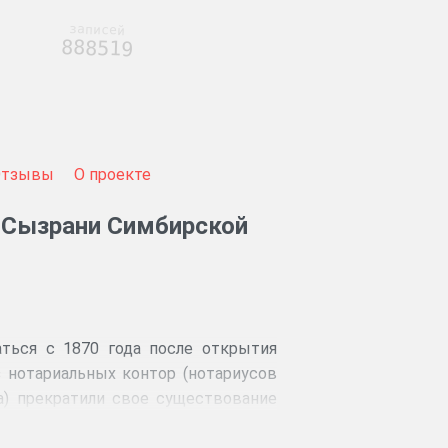
записей
888519
Отзывы
О проекте
г.Сызрани Симбирской
ться с 1870 года после открытия
 нотариальных контор (нотариусов
а) прекратили свое существование
трольны Окружному суду.