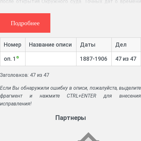
после открытия Окружного суда. Точных дат о времени
открытия и ликвидации контор нет. Некоторые из
нотариальных контор (нотариусов Цимбалина, Попова,
Подробнее
Диевского, Кубышкина, Севрюгина, Дроздова,
Максимова, Милованова) прекратили свое
существование после Октябрьской революции (1917-
Номер
Название описи
Даты
Дел
1918гг.). Нотариусы в своей деятельности были
подконтрольны Окружному суду.
оп. 1
1887-1906
47 из 47
Аннотация:
Дела о совершении купчих крепостей,
Заголовков: 47 из 47
закладных, раздельных актов на имения.
Если Вы обнаружили ошибку в описи, пожалуйста, выделите
фрагмент и нажмите CTRL+ENTER для внесения
исправления!
Партнеры