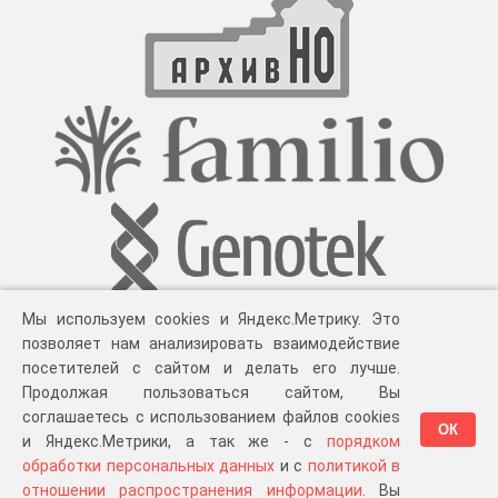
Мы используем cookies и Яндекс.Метрику. Это
позволяет нам анализировать взаимодействие
посетителей с сайтом и делать его лучше.
Продолжая пользоваться сайтом, Вы
соглашаетесь с использованием файлов cookies
ОК
и Яндекс.Метрики, а так же - с
порядком
обработки персональных данных
и с
политикой в
Разработка компании «
Великіе предки
», 2023-2026 гг.
Блог
.
Суть проекта
.
отношении распространения информации
. Вы
Персональные данные
.
Распространение информации
.
ЧаВО
.
Сборка 111.35