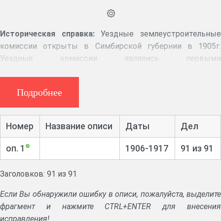
Историческая справка:
Уездные землеустроительны
комиссии открыты в Симбирской губернии в 1905г.
Уездные комиссии являлись первыми
землеустроительными инстанциями в губернии, были
подчинены и подконтрольны в своей деятельности
Подробнее
Губернской землеустроительной комиссии.
Ликвидированы в 1918 году.
Номер
Название описи
Даты
Дел
Аннотация:
Журналы заседаний Сызранского уездного
съезда. Протоколы землеустроительной комиссии. Дела
оп. 1
1906-1917
91 из 91
о покупке удельной земли, о выделе надельной земли в
собственность. Дела о разверстании надельной земли на
Заголовков: 91 из 91
отруба; ликвидации чрезполосицы; уставные грамоты
владения. Дела о разрешении споров о наделах,
Если Вы обнаружили ошибку в описи, пожалуйста, выделите
размежевании, об укреплении земли.
фрагмент и нажмите CTRL+ENTER для внесения
исправления!