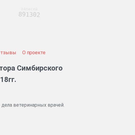
записей
891302
Отзывы
О проекте
ктора Симбирского
18гг.
 дела ветеринарных врачей.