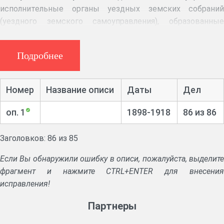
исполнительные органы уездных земских собраний
(уездного земского самоуправления), образованные
после реформы 1861г. на основе Положения "О земских
учреждениях" 1864г., начали свои действия в Симбирской
Подробнее
губернии в период 1865-1866гг. Управы, каждая в
пределах своего уезда, непосредственно ведали, или
содействовали промышленности, развитию кустарных
Номер
Название описи
Даты
Дел
промыслов, участвовали в делах просвещения, в
медицинском и продовольственном деле, в деле
оп. 1
1898-1918
86 из 86
общественного презрения, ведали дорожным
строительством, организовывали противопожарные
Заголовков: 86 из 85
мероприятия, взаимное страхование имущества.
Ликвидированы в 1918г.
Если Вы обнаружили ошибку в описи, пожалуйста, выделите
фрагмент и нажмите CTRL+ENTER для внесения
Аннотация:
Циркуляры и предписания Симбирского
исправления!
губернатора, указания губернских присутственных мест,
распоряжения и указания Симбирской губернской
Партнеры
земской управы. Журналы, протоколы, доклады,