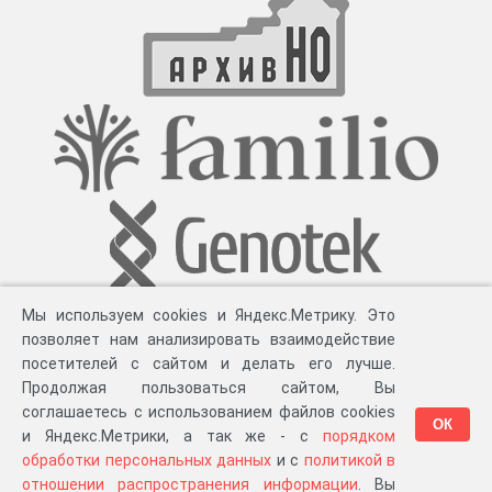
Мы используем cookies и Яндекс.Метрику. Это
позволяет нам анализировать взаимодействие
посетителей с сайтом и делать его лучше.
Продолжая пользоваться сайтом, Вы
соглашаетесь с использованием файлов cookies
ОК
и Яндекс.Метрики, а так же - с
порядком
обработки персональных данных
и с
политикой в
Разработка компании «
Великіе предки
», 2023-2026 гг.
Блог
.
Суть проекта
.
отношении распространения информации
. Вы
Персональные данные
.
Распространение информации
.
ЧаВО
.
Сборка 111.35