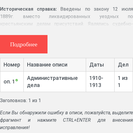
Историческая справка:
Введены по закону 12 июл
1889г. вместо ликвидированных уездных по
крестьянским делам присутствий. Являлись судебно-
административными надзорными органами в участках
уездов. Упразднены в 1918г.
Подробнее
Аннотация:
Следственное отделение. Гражданские дела.
Ведомости об исполнении решений волостных судов.
Номер
Название описи
Даты
Дел
Копии приговоров о назначении опеки над имуществом
умерших крестьян. Переписка с волостными
Административные
1910-
1 из
правлениями об опеке и призрении крестьян. Дела
оп. 1
дела
1913
1
нарушении права собственности, о восстановлении
нарушенных владений, о незаконном строительстве, о
Заголовков: 1 из 1
выдаче удостоверений о бедности, о наложении
денежных штрафов. Реестры гражданских дел.
Если Вы обнаружили ошибку в описи, пожалуйста, выделите
Уголовные дела. Дела по обвинению в самоуправстве: в
фрагмент и нажмите CTRL+ENTER для внесения
самовольной охоте, пастьбе скота, порубках леса и
исправления!
покосах, уходе с работы. Дела о нарушениях законов