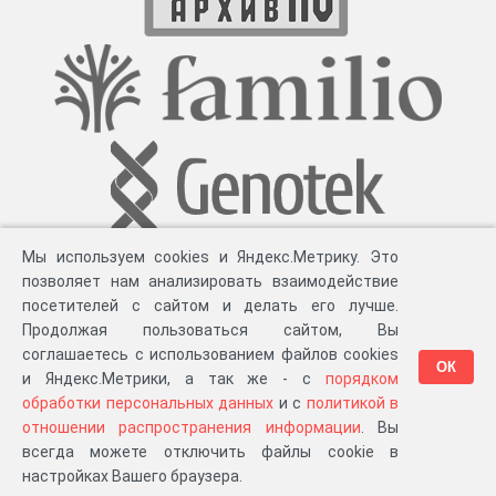
Мы используем cookies и Яндекс.Метрику. Это
позволяет нам анализировать взаимодействие
посетителей с сайтом и делать его лучше.
Продолжая пользоваться сайтом, Вы
соглашаетесь с использованием файлов cookies
ОК
и Яндекс.Метрики, а так же - с
порядком
обработки персональных данных
и с
политикой в
Разработка компании «
Великіе предки
», 2023-2026 гг.
Блог
.
Суть проекта
.
отношении распространения информации
. Вы
Персональные данные
.
Распространение информации
.
ЧаВО
.
Сборка 111.35
всегда можете отключить файлы cookie в
в «Мои документы»
настройках Вашего браузера.
…или в один из ваших проектов: