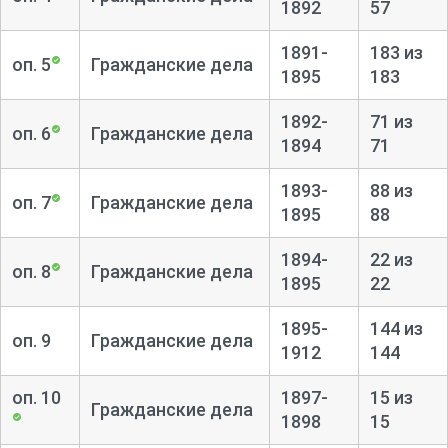
1892
57
волостным правлениям. Отчеты о работе уездных членов,
движении уголовных и гражданских дел, финансовые
1891-
183 из
отчеты. Сведения о сборе пожертвований на
оп. 5
Гражданские дела
1895
183
организацию приютов для сирот героев войны 1914-
1916гг. Документы о выездах на места для судебных
1892-
71 из
оп. 6
Гражданские дела
разбирательств, по делам попечительства арестантских
1894
71
домов, регистрации вещественных доказательств, по
досрочному освобождению. Переписка с Министерством
1893-
88 из
оп. 7
Гражданские дела
юстиции, председателем Симбирского окружного суда,
1895
88
Симбирской контрольной палатой, полицейскими
1894-
22 из
управлениями, городскими судьями, волостными
оп. 8
Гражданские дела
1895
22
правлениями и др. учреждениями и частными лицами по
судебным делам и хозяйственным вопросам. Прошения,
1895-
144 из
заявления, жалобы. Гражданские отделения Поручения
оп. 9
Гражданские дела
1912
144
Симбирского окружного суда. Дела о наложении и снятии
запрещений на имущество, о выдаче свидетельств и
оп. 10
1897-
15 из
Гражданские дела
удостоверений на имущество; О принятии мер к охране
1898
15
имущества, оставшегося после умерших, о вызове