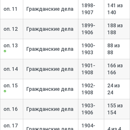
наследников к имуществу умерших, об утверждении в
1898-
141 из
оп. 11
Гражданские дела
правах наследства, вводе во владение. Дела по
1907
140
денежным искам - о взыскании убытков, долгов и
1899-
188 из
процентов, штрафов и издержек по векселям, закладным
оп. 12
Гражданские дела
1906
188
и долговым обязательствам, арендной и квартирной
платы, железнодорожных сборов, о распределении денег
оп. 13
1900-
88 из
между кредиторами. Дела о допросах свидетелей.
Гражданские дела
1903
88
Реестры гражданских дел. Уголовные отделения Дела по
обвинению в нарушении порядка богослужения и
1901-
166 из
оп. 14
Гражданские дела
благочиния в церквах, правил учета и призыва запасных
1908
166
нижних чинов, акцизного устава, торгового и
строительного уставов, паспортного режима, положения
оп. 15
1902-
24 из
Гражданские дела
о государственном квартирном налоге. Дела по
1908
24
обвинению в предоставлении ложных сведений о
доходах, в сбыте фальшивых монет, клевете, угрозах,
1903-
155 из
оп. 16
Гражданские дела
1906
154
оскорблениях, нанесении побоев, телесных повреждений,
увечий. В кражах денег, зерна, продуктов, имущества и в
оп. 17
1904-
укрывательстве краденного, в растовщительстве.
Гражданские дела
4 из 4