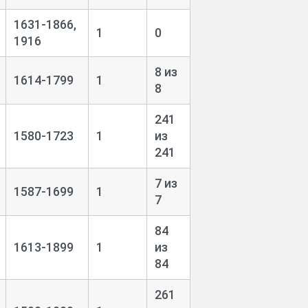
1631-1866,
1
0
1916
8 из
1614-1799
1
8
241
1580-1723
1
из
241
7 из
1587-1699
1
7
84
1613-1899
1
из
84
261