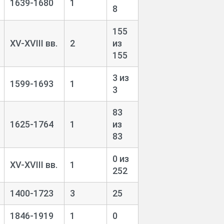
1639-1680
1
8
155
XV-XVIII вв.
2
из
155
3 из
1599-1693
1
3
83
1625-1764
1
из
83
0 из
XV-XVIII вв.
1
252
1400-1723
3
25
1846-1919
1
0