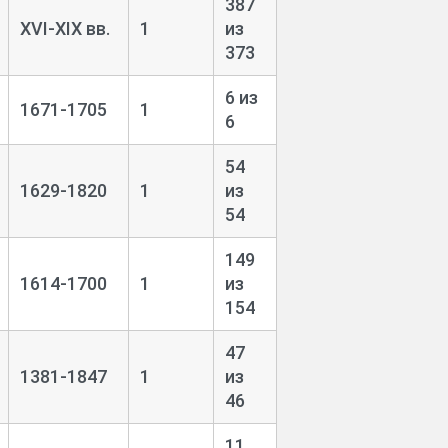
387
XVI-XIX вв.
1
из
373
6 из
1671-1705
1
6
54
1629-1820
1
из
54
149
1614-1700
1
из
154
47
1381-1847
1
из
46
11