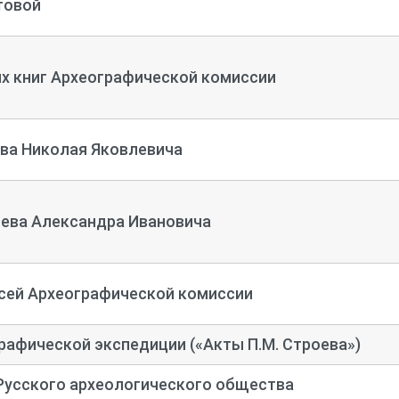
товой
х книг Археографической комиссии
ва Николая Яковлевича
ева Александра Ивановича
сей Археографической комиссии
рафической экспедиции («Акты П.М. Строева»)
Русского археологического общества