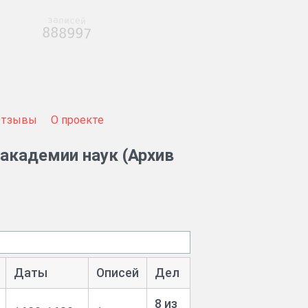
записей
888997
Отзывы
О проекте
 академии наук (Архив
Даты
Описей
Дел
8 из