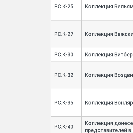
РС.К-25
Коллекция Вельям
РС.К-27
Коллекция Важски
РС.К-30
Коллекция Витбер
РС.К-32
Коллекция Воздви
РС.К-35
Коллекция Вонляр
Коллекция донесе
РС.К-40
представителей в Р