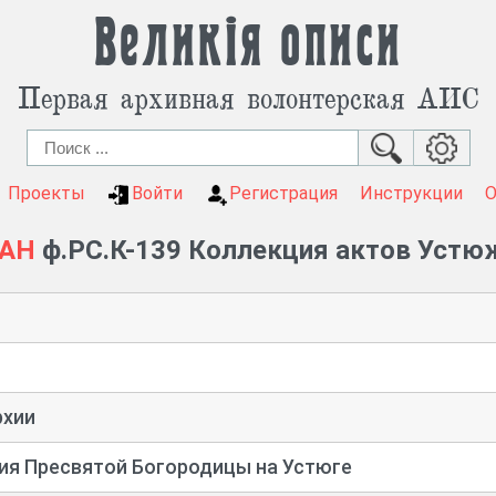
Великія описи
Первая архивная волонтерская АИС
Проекты
Войти
Регистрация
Инструкции
РАН
ф.РС.К-139 Коллекция актов Устю
рхии
ния Пресвятой Богородицы на Устюге