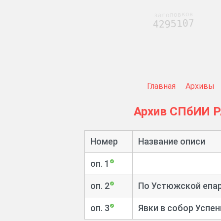
заголовков
4295107
Главная
Архивы
Архив СПбИИ 
Номер
Название описи
оп. 1
оп. 2
По Устюжской епа
оп. 3
Явки в собор Успе