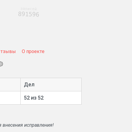
записей
891596
Отзывы
О проекте
Дел
52 из 52
я внесения исправления!