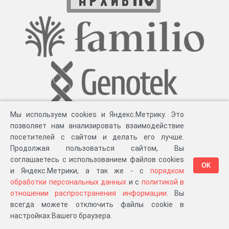
Мы используем cookies и Яндекс.Метрику. Это
позволяет нам анализировать взаимодействие
посетителей с сайтом и делать его лучше.
Продолжая пользоваться сайтом, Вы
соглашаетесь с использованием файлов cookies
ОК
и Яндекс.Метрики, а так же - с
порядком
обработки персональных данных
и с
политикой в
Разработка компании «
Великіе предки
», 2023-2026 гг.
Блог
.
Суть проекта
.
отношении распространения информации
. Вы
Персональные данные
.
Распространение информации
.
ЧаВО
.
Сборка 111.39
всегда можете отключить файлы cookie в
в «Мои документы»
настройках Вашего браузера.
…или в один из ваших проектов: