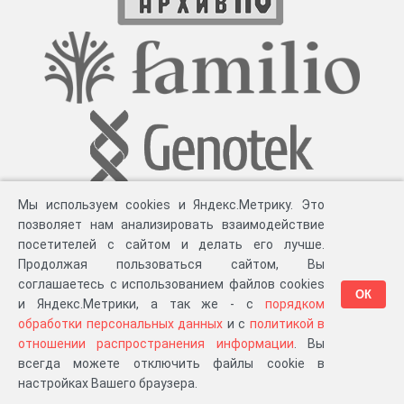
Мы используем cookies и Яндекс.Метрику. Это
позволяет нам анализировать взаимодействие
посетителей с сайтом и делать его лучше.
Продолжая пользоваться сайтом, Вы
соглашаетесь с использованием файлов cookies
ОК
и Яндекс.Метрики, а так же - с
порядком
обработки персональных данных
и с
политикой в
Разработка компании «
Великіе предки
», 2023-2026 гг.
Блог
.
Суть проекта
.
отношении распространения информации
. Вы
Персональные данные
.
Распространение информации
.
ЧаВО
.
Сборка 111.35
всегда можете отключить файлы cookie в
в «Мои документы»
настройках Вашего браузера.
…или в один из ваших проектов: