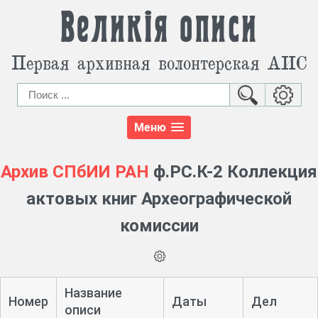
Великія описи
Первая архивная волонтерская АИС
Меню
Архив СПбИИ РАН
ф.РС.К-2 Коллекция
актовых книг Археографической
комиссии
Название
Номер
Даты
Дел
описи