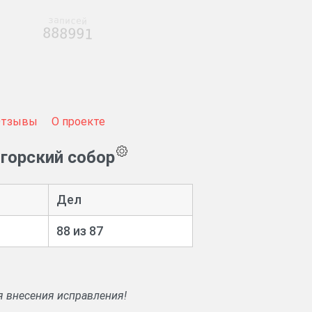
записей
888991
Отзывы
О проекте
горский собор
Дел
88 из 87
я внесения исправления!