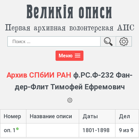
Великія описи
Первая архивная волонтерская АИС
Меню
Архив СПбИИ РАН
ф.РС.Ф-232 Фан-
дер-Флит Тимофей Ефремович
Номер
Название описи
Даты
Дел
оп. 1
1801-1898
9 из 9