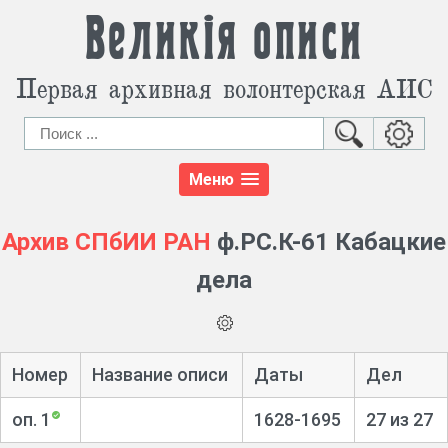
Великія описи
Первая архивная волонтерская АИС
Меню
Архив СПбИИ РАН
ф.РС.К-61 Кабацкие
дела
Номер
Название описи
Даты
Дел
оп. 1
1628-1695
27 из 27