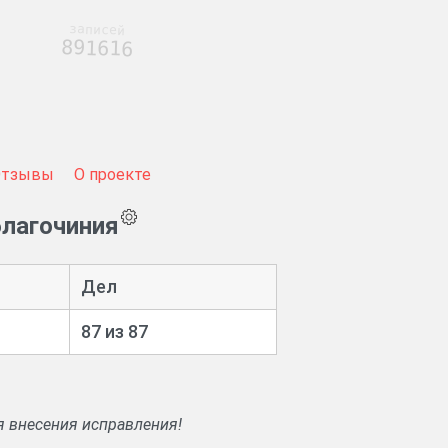
записей
891616
Отзывы
О проекте
благочиния
Дел
87 из 87
я внесения исправления!