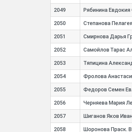
2049
Рябинина Евдокия
2050
Степанова Пелаге
2051
Смирнова Дарья Гр
2052
Самойлов Тарас А
2053
Тяпицина Александ
2054
Фролова Анастаси
2055
Федоров Семен Ев
2056
Черняева Мария Л
2057
Шиганов Яков Ива
2058
Шоронова Праск. 