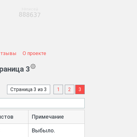
записей
888638
Отзывы
О проекте
траница 3
Страница 3 из 3
1
2
3
истов
Примечание
3
Выбыло.