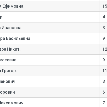
я Ефимовна
1
р.
4
а Ивановна
3
ра Васильевна
9
ра Никит.
1
ексеевна
9
 Григор.
1
менович
3
горович
6
Максимович
7