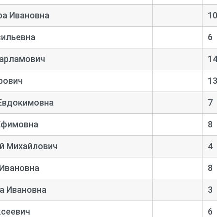
ра Ивановна
1
сильевна
6
арламович
1
рович
1
Евдокимовна
7
Ефимовна
8
й Михайлович
4
 Ивановна
8
а Ивановна
3
ксеевич
6