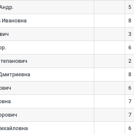
Андр.
5
а Ивановна
8
вич
3
ор.
6
Степанович
2
Дмитриевна
8
ович
6
овна
7
орович
7
Михайловна
6