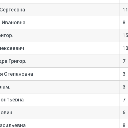
 Сергеевна
1
я Ивановна
8
игор.
1
лексеевич
1
ра Григор.
7
я Степановна
3
лам.
3
еонтьевна
7
нович
6
Васильевна
8