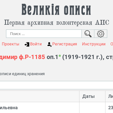
Великія описи
Первая архивная волонтерская АИС
Проекты
Войти
Регистрация
Инструкции
димир
ф.Р-1185
оп.1
(1919-1921 г.), с
 описи единиц хранения
Даты
Л
сильевна
2