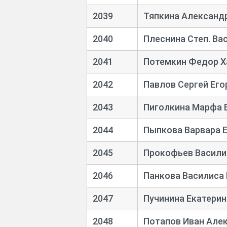
2039
Тяпкина Александ
2040
Плеснина Степ. Ва
2041
Потемкин Федор Х
2042
Павлов Сергей Его
2043
Пиголкина Марфа 
2044
Пыпкова Варвара 
2045
Прокофьев Васили
2046
Панкова Василиса
2047
Пучинина Екатерин
2048
Потапов Иван Але