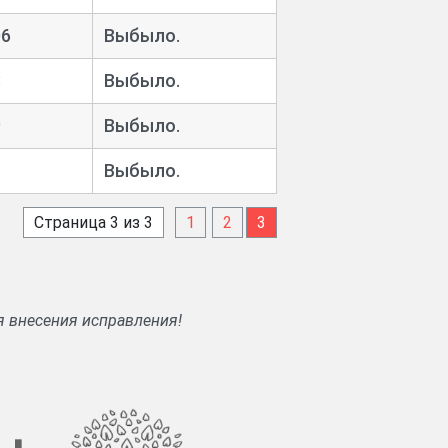
06
Выбыло.
3
Выбыло.
9
Выбыло.
Выбыло.
Страница 3 из 3
1
2
3
я внесения исправления!