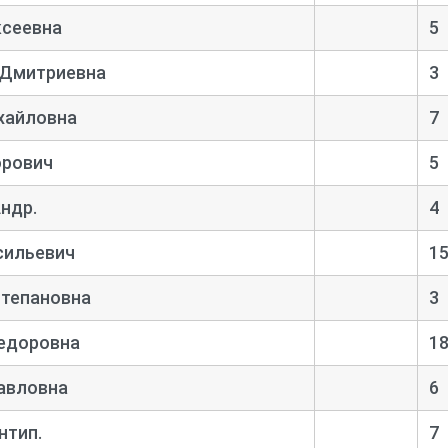
ксеевна
5
 Дмитриевна
3
хайловна
7
орович
5
ндр.
4
сильевич
1
Степановна
3
едоровна
1
авловна
6
нтип.
7