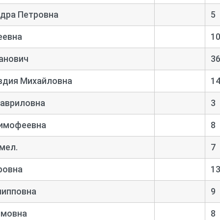
дра Петровна
5
еевна
1
анович
3
вдия Михайловна
1
Гавриловна
3
Тимофеевна
8
мел.
7
ровна
1
липповна
9
имовна
8