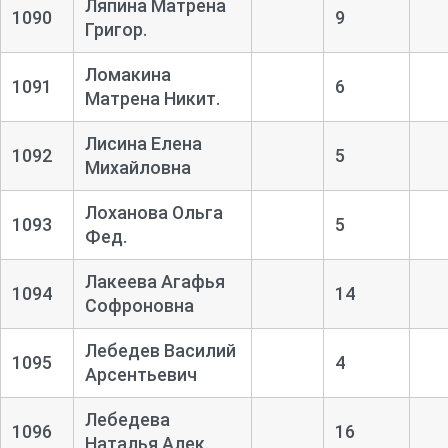
Ляпина Матрена
1090
9
Григор.
Ломакина
1091
6
Матрена Никит.
Лисина Елена
1092
5
Михайловна
Лоханова Ольга
1093
5
Фед.
Лакеева Агафья
1094
14
Софроновна
Лебедев Василий
1095
4
Арсентьевич
Лебедева
1096
16
Наталья Алек.