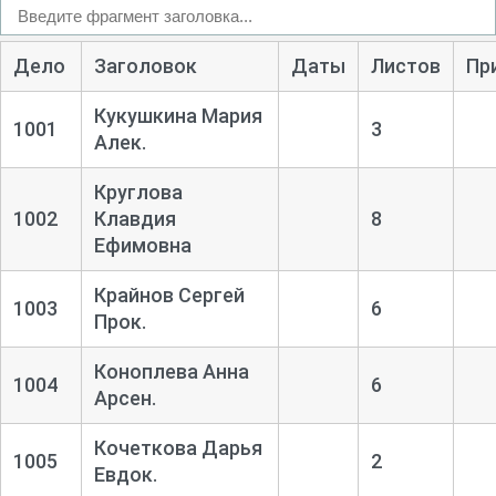
Дело
Заголовок
Даты
Листов
Пр
Кукушкина Мария
1001
3
Алек.
Круглова
1002
Клавдия
8
Ефимовна
Крайнов Сергей
1003
6
Прок.
Коноплева Анна
1004
6
Арсен.
Кочеткова Дарья
1005
2
Евдок.