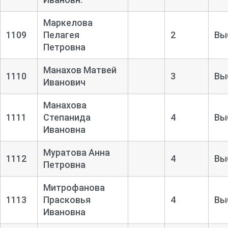
Маркелова
1109
Пелагея
2
Вы
Петровна
Манахов Матвей
1110
3
Вы
Иванович
Манахова
1111
Степанида
4
Вы
Ивановна
Муратова Анна
1112
4
Вы
Петровна
Митрофанова
1113
Прасковья
4
Вы
Ивановна