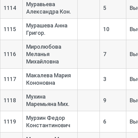
Муравьева
1114
5
Вы
Александра Кон.
Мурашева Анна
1115
10
Вы
Григор.
Миролюбова
1116
Меланья
7
Вы
Михайловна
Макалева Мария
1117
3
Вы
Кононовна
Мухина
1118
9
Вы
Маремьяна Мих.
Мурзин Федор
1119
6
Вы
Константинович