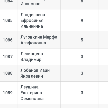
1084
6
Ивановна
Ландышева
1085
Ефросинья
9
Ильинична
Луговкина Марфа
1086
5
Агафоновна
Левинцева
1087
3
Владимир
Лобанов Иван
1088
3
Яковлевич
Леушина
1089
Екатерина
3
Семеновна