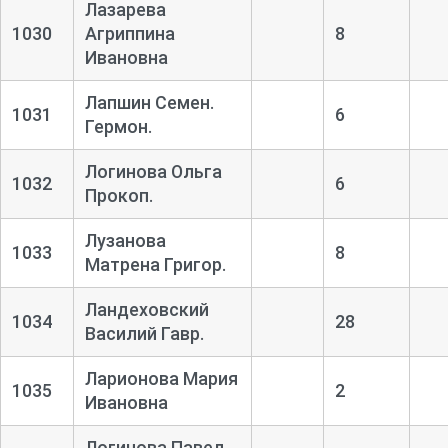
Лазарева
1030
Агриппина
8
Ивановна
Лапшин Семен.
1031
6
Гермон.
Логинова Ольга
1032
6
Прокоп.
Лузанова
1033
8
Матрена Григор.
Ландеховский
1034
28
Василий Гавр.
Ларионова Мария
1035
2
Ивановна
Логинова Павел