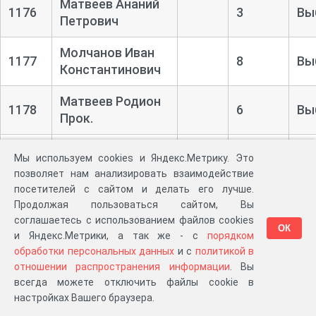
Матвеев Ананий
1176
3
Вы
Петрович
Молчанов Иван
1177
8
Вы
Константинович
Матвеев Родион
1178
6
Вы
Прок.
Маева Степанида
1179
8
Вы
Мы используем cookies и Яндекс.Метрику. Это
Григор.
позволяет нам анализировать взаимодействие
посетителей с сайтом и делать его лучше.
Манькова
Продолжая пользоваться сайтом, Вы
1180
Федосья
7
Вы
соглашаетесь с использованием файлов cookies
ОК
Яковлевна
и Яндекс.Метрики, а так же - с
порядком
обработки персональных данных
и с
политикой в
Мусинова Елена
отношении распространения информации
. Вы
1181
9
Вы
Ивановна
всегда можете отключить файлы cookie в
настройках Вашего браузера.
Милентьева