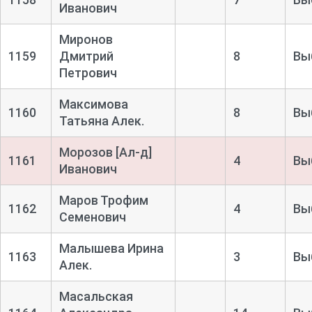
Иванович
Миронов
1159
Дмитрий
8
Вы
Петрович
Максимова
1160
8
Вы
Татьяна Алек.
Морозов [Ал-
д]
1161
4
Вы
Иванович
Маров Трофим
1162
4
Вы
Семенович
Малышева Ирина
1163
3
Вы
Алек.
Масальская