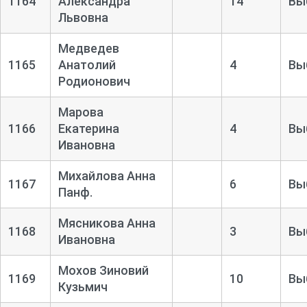
1164
Александра
14
Вы
Львовна
Медведев
1165
Анатолий
4
Вы
Родионович
Марова
1166
Екатерина
4
Вы
Ивановна
Михайлова Анна
1167
6
Вы
Панф.
Мясникова Анна
1168
3
Вы
Ивановна
Мохов Зиновий
1169
10
Вы
Кузьмич