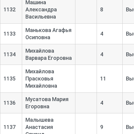
Машина
1132
Александра
8
Вы
Васильевна
Манькова Агафья
1133
4
Вы
Осиповна
Михайлова
1134
4
Вы
Варвара Егоровна
Михайлова
1135
Прасковья
11
Вы
Михайловна
Мусатова Мария
1136
4
Вы
Егоровна
Малышева
1137
Анастасия
9
Вы