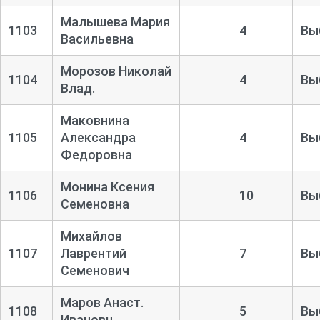
Малышева Мария
1103
4
Вы
Васильевна
Морозов Николай
1104
4
Вы
Влад.
Маковнина
1105
Александра
4
Вы
Федоровна
Монина Ксения
1106
10
Вы
Семеновна
Михайлов
1107
Лаврентий
7
Вы
Семенович
Маров Анаст.
1108
5
Вы
Ивановн.