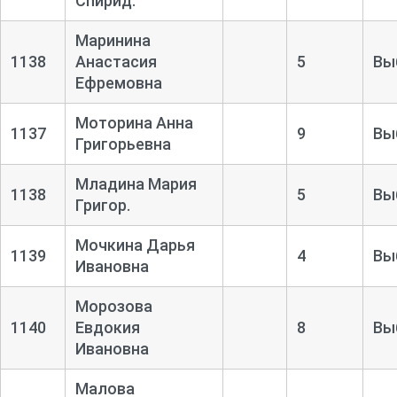
Спирид.
Маринина
1138
Анастасия
5
Вы
Ефремовна
Моторина Анна
1137
9
Вы
Григорьевна
Младина Мария
1138
5
Вы
Григор.
Мочкина Дарья
1139
4
Вы
Ивановна
Морозова
1140
Евдокия
8
Вы
Ивановна
Малова