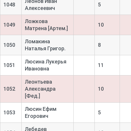
Леонов Иван
1048
5
Алексеевич
Ложкова
1049
10
Матрена [Артем.]
Ломакина
1050
8
Наталья Григор.
Люсина Лукерья
1051
11
Ивановна
Леонтьева
1052
Александра
10
[Фед.]
Люсин Ефим
1053
5
Егорович
Лебедев