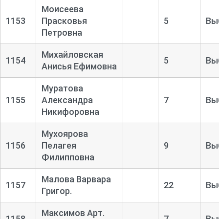
Моисеева
1153
Прасковья
5
Вы
Петровна
Михайловская
1154
5
Вы
Анисья Ефимовна
Муратова
1155
Александра
7
Вы
Никифоровна
Мухоярова
1156
Пелагея
9
Вы
Филипповна
Малова Варвара
1157
22
Вы
Григор.
Максимов Арт.
1158
7
Вы