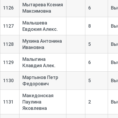
Мытарева Ксения
1126
6
Вы
Максимовна
Малышева
1127
8
Вы
Евдокия Алекс.
Мухина Антонина
1128
5
Вы
Ивановна
Малыгина
1129
6
Вы
Клавдия Алек.
Мартынов Петр
1130
5
Вы
Федорович
Македонская
1131
Паулина
2
Вы
Яковлевна