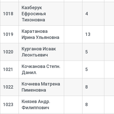
Казберук
1018
Ефросинья
4
Тихоновна
Каратанова
1019
13
Ирина Ульяновна
Курганов Исаак
1020
5
Леонтьевич
Кочканова Степн.
1021
5
Данил.
Кочнева Матрена
1022
8
Пименовна
Князев Андр.
1023
8
Филиппович