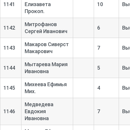
1141
Елизавета
10
Вы
Прокоп.
Митрофанов
1142
6
Вы
Сергей Иванович
Макаров Сиверст
1143
7
Вы
Макарович
Мытарева Мария
1144
5
Вы
Ивановна
Михеева Ефимья
1145
4
Вы
Мих.
Медведева
1146
Евдокия
7
Вы
Ивановна