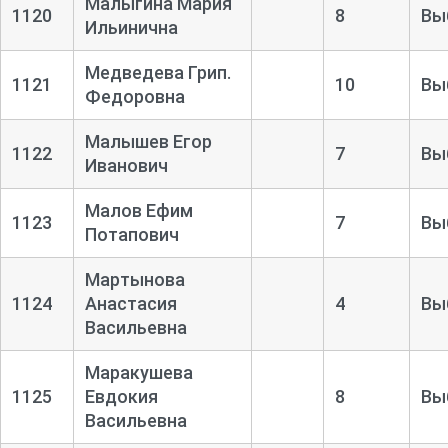
Малыгина Мария
1120
8
Вы
Ильинична
Медведева Грип.
1121
10
Вы
Федоровна
Малышев Егор
1122
7
Вы
Иванович
Малов Ефим
1123
7
Вы
Потапович
Мартынова
1124
Анастасия
4
Вы
Васильевна
Маракушева
1125
Евдокия
8
Вы
Васильевна