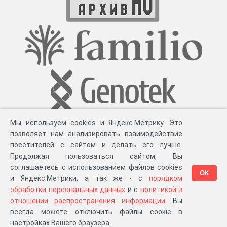
Мы используем cookies и Яндекс.Метрику. Это
позволяет нам анализировать взаимодействие
посетителей с сайтом и делать его лучше.
Продолжая пользоваться сайтом, Вы
соглашаетесь с использованием файлов cookies
ОК
и Яндекс.Метрики, а так же - с
порядком
обработки персональных данных
и с
политикой в
Разработка компании «
Великіе предки
», 2023-2026 гг.
Блог
.
Суть проекта
.
отношении распространения информации
. Вы
Персональные данные
.
Распространение информации
.
ЧаВО
.
Сборка 111.35
всегда можете отключить файлы cookie в
в «Мои документы»
настройках Вашего браузера.