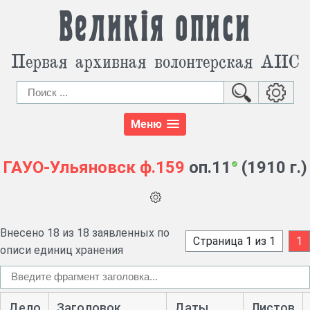
Великія описи
Первая архивная волонтерская АИС
Меню
ГАУО-Ульяновск
ф.159
оп.11
(1910 г.)
Внесено 18 из 18 заявленных по
Страница 1 из 1
1
описи единиц хранения
Дело
Заголовок
Даты
Листов