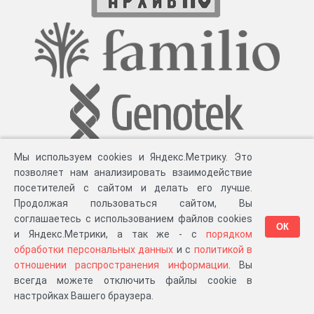
Мы используем cookies и Яндекс.Метрику. Это
позволяет нам анализировать взаимодействие
посетителей с сайтом и делать его лучше.
Продолжая пользоваться сайтом, Вы
соглашаетесь с использованием файлов cookies
ОК
и Яндекс.Метрики, а так же - с
порядком
обработки персональных данных
и с
политикой в
Разработка компании «
Великіе предки
», 2023-2026 гг.
Блог
.
Суть проекта
.
отношении распространения информации
. Вы
Персональные данные
.
Распространение информации
.
ЧаВО
.
Сборка 111.39
всегда можете отключить файлы cookie в
в «Мои документы»
настройках Вашего браузера.
…или в один из ваших проектов: