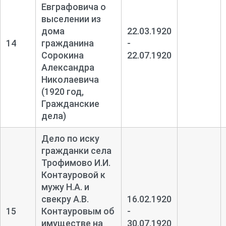
Евграфовича о
выселении из
дома
22.03.1920
14
гражданина
-
Сорокина
22.07.1920
Александра
Николаевича
(1920 год,
Гражданские
дела)
Дело по иску
гражданки села
Трофимово И.И.
Контауровой к
мужу Н.А. и
свекру А.В.
16.02.1920
15
Контауровым об
-
имуществе на
30.07.1920