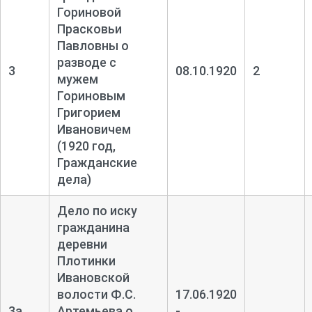
Гориновой
Прасковьи
Павловны о
разводе с
3
08.10.1920
2
мужем
Гориновым
Григорием
Ивановичем
(1920 год,
Гражданские
дела)
Дело по иску
гражданина
деревни
Плотинки
Ивановской
волости Ф.С.
17.06.1920
3а
Артемьева о
-