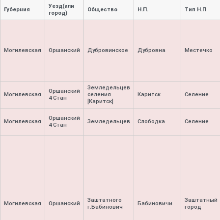
Уезд(или
Губерния
Общество
Н.П.
Тип Н.П
город)
Могилевская
Оршанский
Дубровинское
Дубровна
Местечко
Земледельцев
Оршанский
Могилевская
селения
Каритск
Селение
4 Стан
[Каритск]
Оршанский
Могилевская
Земледельцев
Слободка
Селение
4 Стан
Заштатного
Заштатный
Могилевская
Оршанский
Бабиновичи
г.Бабинович
город