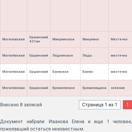
Оршанский
Могилевская
Микулинское
Микулино
Местечко
4 Стан
Могилёвская
Оршанский
Ляднянское
Ляды
местечко
Могилёвская
Оршанский
Баевское
Баево
местечко
Могилёвская
Оршанский
Еремеевское
Еремеевщина
селение
Внесено 8 записей
Страница 1 из 1
1
Документ набрали: Иванова Елена и еще 1 человек,
пожелавший остаться неизвестным.