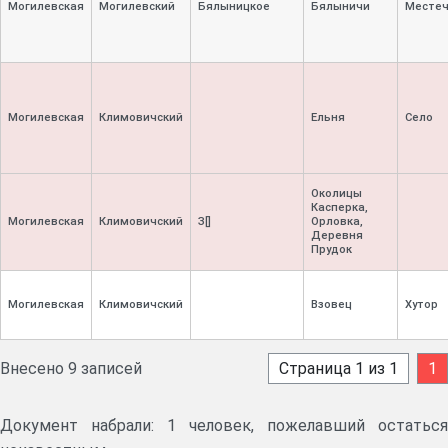
Могилевская
Могилевский
Бялыницкое
Бялыничи
Местеч
Могилевская
Климовичский
Ельня
Село
Околицы
Касперка,
Могилевская
Климовичский
З[]
Орловка,
Деревня
Прудок
Могилевская
Климовичский
Взовец
Хутор
Внесено 9 записей
Страница 1 из 1
1
Документ набрали: 1 человек, пожелавший остаться