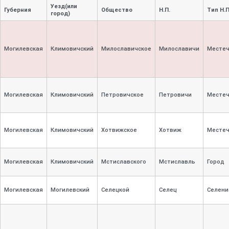
Уезд(или
Губерния
Общество
Н.П.
Тип Н.
город)
Могилевская
Климовичский
Милославичское
Милославичи
Местеч
Могилевская
Климовичский
Петровичское
Петровичи
Местеч
Могилевская
Климовичский
Хотвижское
Хотвиж
Местеч
Могилевская
Климовичский
Мстиславского
Мстиславль
Город
Могилевская
Могилевский
Селецкой
Селец
Селени