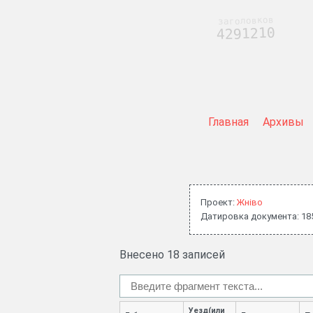
заголовков
4291210
Главная
Архивы
Проект:
Жнiво
Датировка документа: 18
Внесено 18 записей
Уезд(или