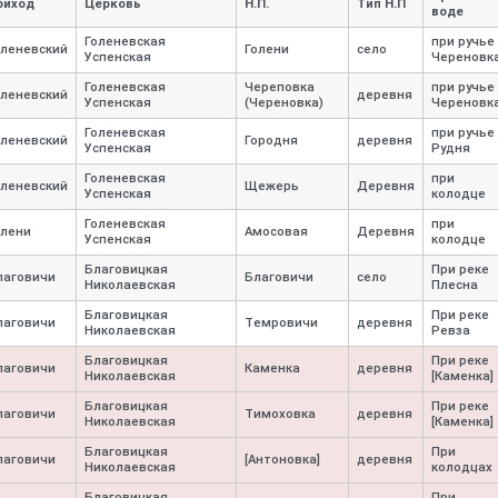
риход
Церковь
Н.П.
Тип Н.П
воде
Голеневская
при ручье
оленевский
Голени
село
Успенская
Череновк
Голеневская
Череповка
при ручье
оленевский
деревня
Успенская
(Череновка)
Череновк
Голеневская
при ручье
оленевский
Городня
деревня
Успенская
Рудня
Голеневская
при
оленевский
Щежерь
Деревня
Успенская
колодце
Голеневская
при
олени
Амосовая
Деревня
Успенская
колодце
Благовицкая
При реке
лаговичи
Благовичи
село
Николаевская
Плесна
Благовицкая
При реке
лаговичи
Темровичи
деревня
Николаевская
Ревза
Благовицкая
При реке
лаговичи
Каменка
деревня
Николаевская
[Каменка]
Благовицкая
При реке
лаговичи
Тимоховка
деревня
Николаевская
[Каменка]
Благовицкая
При
лаговичи
[Антоновка]
деревня
Николаевская
колодцах
Благовицкая
При