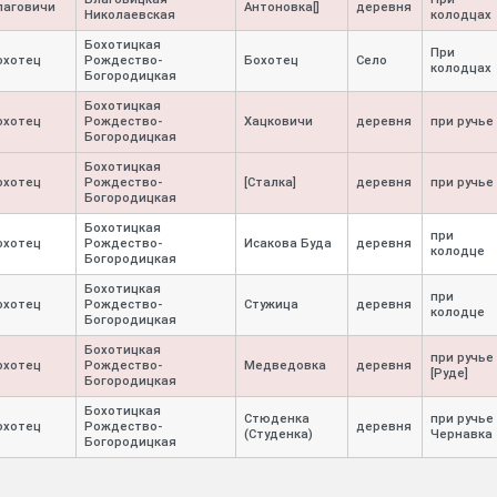
лаговичи
Антоновка[]
деревня
Николаевская
колодцах
Бохотицкая
При
охотец
Рождество-
Бохотец
Село
колодцах
Богородицкая
Бохотицкая
охотец
Рождество-
Хацковичи
деревня
при ручье 
Богородицкая
Бохотицкая
охотец
Рождество-
[Сталка]
деревня
при ручье 
Богородицкая
Бохотицкая
при
охотец
Рождество-
Исакова Буда
деревня
колодце
Богородицкая
Бохотицкая
при
охотец
Рождество-
Стужица
деревня
колодце
Богородицкая
Бохотицкая
при ручье
охотец
Рождество-
Медведовка
деревня
[Руде]
Богородицкая
Бохотицкая
Стюденка
при ручье
охотец
Рождество-
деревня
(Студенка)
Чернавка
Богородицкая