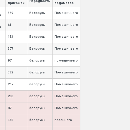
Народность
прихожан
ведомства
389
Белорусы
Помещичьего
а
61
Белорусы
Помещичьего
а
153
Белорусы
Помещичьего
377
Белорусы
Помещичьего
97
белорусы
помещичьего
332
белорусы
Помешичьего
267
белорусы
Помешичьего
230
белорусы
Помешичьего
87
белорусы
Помешичьего
136
белорусы
Казенного