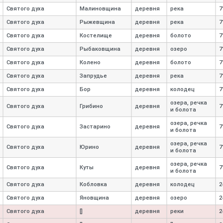
Святого духа
Малиновщина
деревня
река
7
Святого духа
Рыжевщина
деревня
река
7
Святого духа
Костелище
деревня
болото
7
Святого духа
Рыбаковщина
деревня
озеро
7
Святого духа
Колено
деревня
болото
7
Святого духа
Запрудье
деревня
река
7
Святого духа
Бор
деревня
колодец
7
озера, речка
Святого духа
Грибино
деревня
7
и болота
озера, речка
Святого духа
Застарино
деревня
7
и болота
озера, речка
Святого духа
Юрино
деревня
7
и болота
озера, речка
Святого духа
Куты
деревня
7
и болота
Святого духа
Кобловка
деревня
колодец
2
Святого духа
Яновщина
деревня
озеро
2
Святого духа
[]
деревня
реки
2