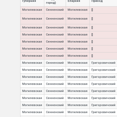
Губерния
Епархия
Приход
город)
Могилевская
Сенненский
Могилевская
[]
Могилевская
Сенненский
Могилевская
[]
Могилевская
Сенненский
Могилевская
[]
Могилевская
Сенненский
Могилевская
[]
Могилевская
Сенненский
Могилевская
[]
Могилевская
Сенненский
Могилевская
[]
Могилевская
Сенненский
Могилевская
[]
Могилевская
Сенненский
Могилевская
Григоровичский
Могилевская
Сенненский
Могилевская
Григоровичский
Могилевская
Сенненский
Могилевская
Григоровичский
Могилевская
Сенненский
Могилевская
Григоровичский
Могилевская
Сенненский
Могилевская
Григоровичский
Могилевская
Сенненский
Могилевская
Григоровичский
Могилевская
Сенненский
Могилевская
Григоровичский
Могилевская
Сенненский
Могилевская
Григоровичский