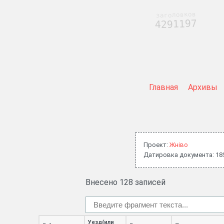
заголовков
4291197
Главная
Архивы
Проект:
Жнiво
Датировка документа: 18
Внесено 128 записей
Уезд(или