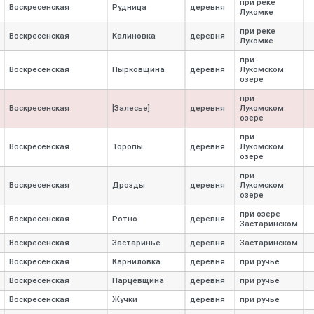
при реке
Воскресенская
Рудница
деревня
Лукомке
при реке
Воскресенская
Калиновка
деревня
Лукомке
при
Воскресенская
Пырковщина
деревня
Лукомском
озере
при
Воскресенская
[Залесье]
деревня
Лукомском
озере
при
Воскресенская
Торопы
деревня
Лукомском
озере
при
Воскресенская
Дрозды
деревня
Лукомском
озере
при озере
Воскресенская
Ротно
деревня
Застаринском
Воскресенская
Застаринье
деревня
Застаринском
Воскресенская
Карниловка
деревня
при ручье
Воскресенская
Парцевщина
деревня
при ручье
Воскресенская
Жучки
деревня
при ручье