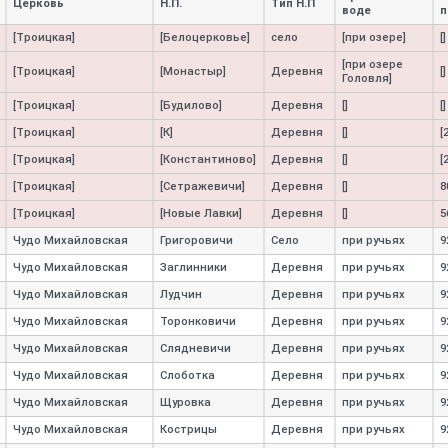
Церковь
Н.П.
Тип Н.П
воде
п
[Троицкая]
[Белоцерковье]
село
[при озере]
[]
[при озере
[Троицкая]
[Монастыр]
Деревня
[]
Головля]
[Троицкая]
[Будилово]
Деревня
[]
[]
[Троицкая]
[К]
Деревня
[]
[
[Троицкая]
[Константиново]
Деревня
[]
[
[Троицкая]
[Сетражевичи]
Деревня
[]
8
[Троицкая]
[Новые Лавки]
Деревня
[]
5
Чудо Михайловская
Григоровичи
Село
при ручьях
9
Чудо Михайловская
Заглинники
Деревня
при ручьях
9
Чудо Михайловская
Лудчин
Деревня
при ручьях
9
Чудо Михайловская
Торонковичи
Деревня
при ручьях
9
Чудо Михайловская
Слядневичи
Деревня
при ручьях
9
Чудо Михайловская
Слоботка
Деревня
при ручьях
9
Чудо Михайловская
Щуровка
Деревня
при ручьях
9
Чудо Михайловская
Кострицы
Деревня
при ручьях
9