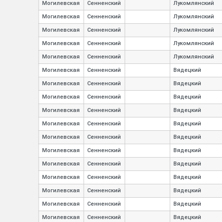
Могилевская
Сенненский
Лукомлянский
Могилевская
Сенненский
Лукомлянский
Могилевская
Сенненский
Лукомлянский
Могилевская
Сенненский
Лукомлянский
Могилевская
Сенненский
Лукомлянский
Могилевская
Сенненский
Вядецкий
Могилевская
Сенненский
Вядецкий
Могилевская
Сенненский
Вядецкий
Могилевская
Сенненский
Вядецкий
Могилевская
Сенненский
Вядецкий
Могилевская
Сенненский
Вядецкий
Могилевская
Сенненский
Вядецкий
Могилевская
Сенненский
Вядецкий
Могилевская
Сенненский
Вядецкий
Могилевская
Сенненский
Вядецкий
Могилевская
Сенненский
Вядецкий
Могилевская
Сенненский
Вядецкий