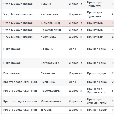
При озере
Чудо Михайловская
Турица
Деревня
9
Турицком
При озере
Чудо Михайловская
Каминщина
Деревня
9
Турицком
Чудо Михайловская
[Бемевщина]
Деревня
При ручьях
9
Чудо Михайловская
Пахомлевичи
Деревня
При ручьях
9
Чудо Михайловская
Короневка
Деревня
При ручьях
9
Покровская
Стовицы
Село
При колодце
2
Покровская
Изгородище
Деревня
При колодце
9
Покровская
Плавники
Деревня
При колодце
1
Крестовоздвиженская
Лисичино
Село
При колодцах
2
При озере
Крестовоздвиженская
Пасемковичи
Деревня
8
Лукомльском
При озере
Крестовоздвиженская
Мелишковичи
Деревня
8
Лукомльском
Крестовоздвиженская
Дудары
Деревня
При колодцах
1