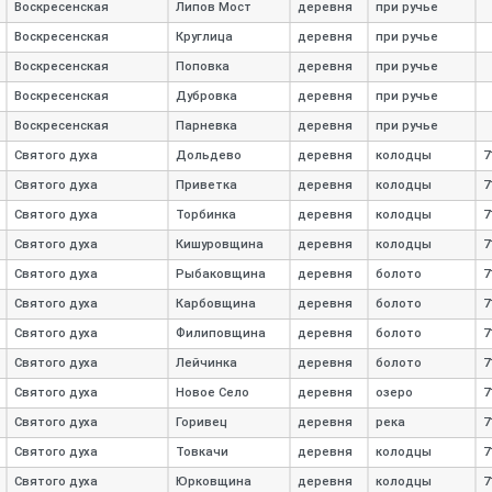
Воскресенская
Липов Мост
деревня
при ручье
Воскресенская
Круглица
деревня
при ручье
Воскресенская
Поповка
деревня
при ручье
Воскресенская
Дубровка
деревня
при ручье
Воскресенская
Парневка
деревня
при ручье
Святого духа
Дольдево
деревня
колодцы
7
Святого духа
Приветка
деревня
колодцы
7
Святого духа
Торбинка
деревня
колодцы
7
Святого духа
Кишуровщина
деревня
колодцы
7
Святого духа
Рыбаковщина
деревня
болото
7
Святого духа
Карбовщина
деревня
болото
7
Святого духа
Филиповщина
деревня
болото
7
Святого духа
Лейчинка
деревня
болото
7
Святого духа
Новое Село
деревня
озеро
7
Святого духа
Горивец
деревня
река
7
Святого духа
Товкачи
деревня
колодцы
7
Святого духа
Юрковщина
деревня
колодцы
7