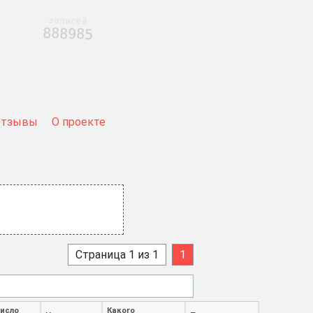
записей
888985
Отзывы
О проекте
Страница 1 из 1
1
исло
Какого