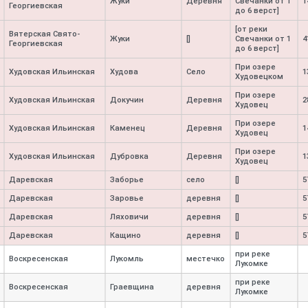
Жуки
Деревня
Свечанки от 1
1
Георгиевская
до 6 верст]
[от реки
Вятерская Свято-
Жуки
[]
Свечанки от 1
4
Георгиевская
до 6 верст]
При озере
Худовская Ильинская
Худова
Село
1
Худовецком
При озере
Худовская Ильинская
Докучин
Деревня
2
Худовец
При озере
Худовская Ильинская
Каменец
Деревня
1
Худовец
При озере
Худовская Ильинская
Дубровка
Деревня
1
Худовец
Даревская
Заборье
село
[]
5
Даревская
Заровье
деревня
[]
5
Даревская
Ляховичи
деревня
[]
5
Даревская
Кащино
деревня
[]
5
при реке
Воскресенская
Лукомль
местечко
Лукомке
при реке
Воскресенская
Граевщина
деревня
Лукомке