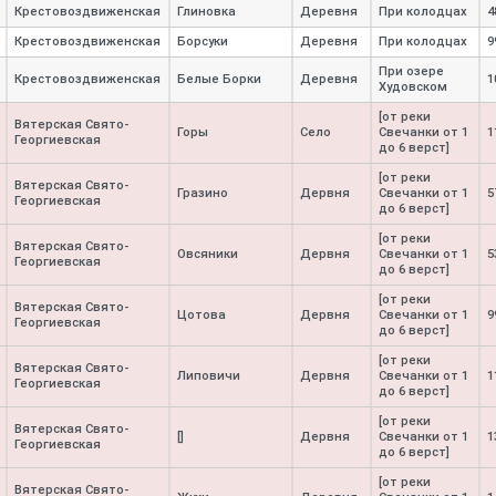
Крестовоздвиженская
Глиновка
Деревня
При колодцах
4
Крестовоздвиженская
Борсуки
Деревня
При колодцах
9
При озере
Крестовоздвиженская
Белые Борки
Деревня
1
Худовском
[от реки
Вятерская Свято-
Горы
Село
Свечанки от 1
1
Георгиевская
до 6 верст]
[от реки
Вятерская Свято-
Гразино
Дервня
Свечанки от 1
5
Георгиевская
до 6 верст]
[от реки
Вятерская Свято-
Овсяники
Дервня
Свечанки от 1
5
Георгиевская
до 6 верст]
[от реки
Вятерская Свято-
Цотова
Дервня
Свечанки от 1
9
Георгиевская
до 6 верст]
[от реки
Вятерская Свято-
Липовичи
Дервня
Свечанки от 1
1
Георгиевская
до 6 верст]
[от реки
Вятерская Свято-
[]
Дервня
Свечанки от 1
1
Георгиевская
до 6 верст]
[от реки
Вятерская Свято-