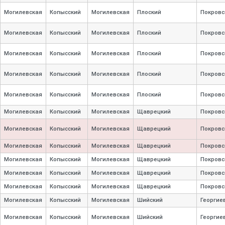
Могилевская
Копысский
Могилевская
Плоский
Покровс
Могилевская
Копысский
Могилевская
Плоский
Покровс
Могилевская
Копысский
Могилевская
Плоский
Покровс
Могилевская
Копысский
Могилевская
Плоский
Покровс
Могилевская
Копысский
Могилевская
Плоский
Покровс
Могилевская
Копысский
Могилевская
Щаврецкий
Покровс
Могилевская
Копысский
Могилевская
Щаврецкий
Покровс
Могилевская
Копысский
Могилевская
Щаврецкий
Покровс
Могилевская
Копысский
Могилевская
Щаврецкий
Покровс
Могилевская
Копысский
Могилевская
Щаврецкий
Покровс
Могилевская
Копысский
Могилевская
Щаврецкий
Покровс
Могилевская
Копысский
Могилевская
Шийский
Георгие
Могилевская
Копысский
Могилевская
Шийский
Георгие