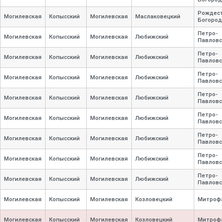
Рождест
Могилевская
Копысский
Могилевская
Маслаковецкий
Богород
Петро-
Могилевская
Копысский
Могилевская
Любижский
Павловс
Петро-
Могилевская
Копысский
Могилевская
Любижский
Павловс
Петро-
Могилевская
Копысский
Могилевская
Любижский
Павловс
Петро-
Могилевская
Копысский
Могилевская
Любижский
Павловс
Петро-
Могилевская
Копысский
Могилевская
Любижский
Павловс
Петро-
Могилевская
Копысский
Могилевская
Любижский
Павловс
Петро-
Могилевская
Копысский
Могилевская
Любижский
Павловс
Петро-
Могилевская
Копысский
Могилевская
Любижский
Павловс
Могилевская
Копысский
Могилевская
Козловецкий
Митроф
Могилевская
Копысский
Могилевская
Козловецкий
Митроф