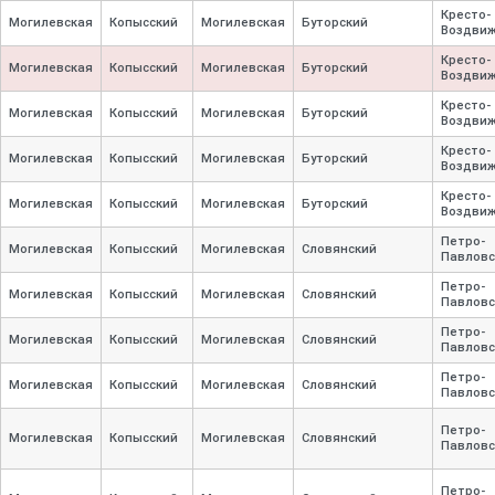
Кресто-
Могилевская
Копысский
Могилевская
Буторский
Воздвиж
Кресто-
Могилевская
Копысский
Могилевская
Буторский
Воздвиж
Кресто-
Могилевская
Копысский
Могилевская
Буторский
Воздвиж
Кресто-
Могилевская
Копысский
Могилевская
Буторский
Воздвиж
Кресто-
Могилевская
Копысский
Могилевская
Буторский
Воздвиж
Петро-
Могилевская
Копысский
Могилевская
Словянский
Павловс
Петро-
Могилевская
Копысский
Могилевская
Словянский
Павловс
Петро-
Могилевская
Копысский
Могилевская
Словянский
Павловс
Петро-
Могилевская
Копысский
Могилевская
Словянский
Павловс
Петро-
Могилевская
Копысский
Могилевская
Словянский
Павловс
Петро-