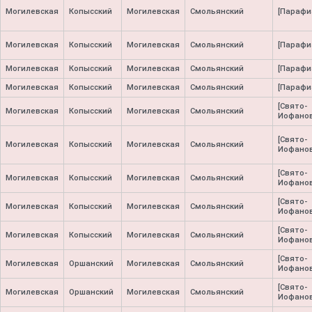
Могилевская
Копысский
Могилевская
Смольянский
[Парафи
Могилевская
Копысский
Могилевская
Смольянский
[Парафи
Могилевская
Копысский
Могилевская
Смольянский
[Парафи
Могилевская
Копысский
Могилевская
Смольянский
[Парафи
[Свято-
Могилевская
Копысский
Могилевская
Смольянский
Иофанов
[Свято-
Могилевская
Копысский
Могилевская
Смольянский
Иофанов
[Свято-
Могилевская
Копысский
Могилевская
Смольянский
Иофанов
[Свято-
Могилевская
Копысский
Могилевская
Смольянский
Иофанов
[Свято-
Могилевская
Копысский
Могилевская
Смольянский
Иофанов
[Свято-
Могилевская
Оршанский
Могилевская
Смольянский
Иофанов
[Свято-
Могилевская
Оршанский
Могилевская
Смольянский
Иофанов