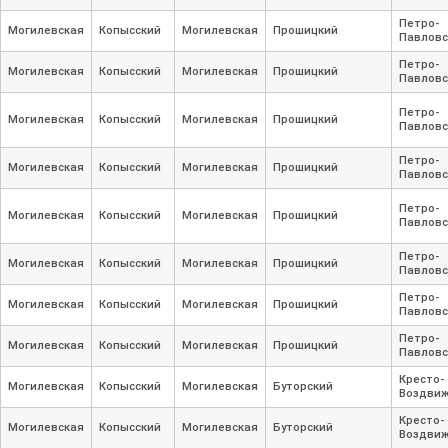
Петро-
Могилевская
Копысский
Могилевская
Прошицкий
Павловс
Петро-
Могилевская
Копысский
Могилевская
Прошицкий
Павловс
Петро-
Могилевская
Копысский
Могилевская
Прошицкий
Павловс
Петро-
Могилевская
Копысский
Могилевская
Прошицкий
Павловс
Петро-
Могилевская
Копысский
Могилевская
Прошицкий
Павловс
Петро-
Могилевская
Копысский
Могилевская
Прошицкий
Павловс
Петро-
Могилевская
Копысский
Могилевская
Прошицкий
Павловс
Петро-
Могилевская
Копысский
Могилевская
Прошицкий
Павловс
Кресто-
Могилевская
Копысский
Могилевская
Буторский
Воздвиж
Кресто-
Могилевская
Копысский
Могилевская
Буторский
Воздвиж