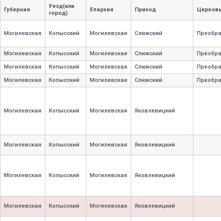
Уезд(или
Губерния
Епархия
Приход
Церков
город)
Могилевская
Копысский
Могилевская
Слижский
Преобр
Могилевская
Копысский
Могилевская
Слижский
Преобр
Могилевская
Копысский
Могилевская
Слижский
Преобр
Могилевская
Копысский
Могилевская
Слижский
Преобр
Могилевская
Копысский
Могилевская
Яковлевицкий
Могилевская
Копысский
Могилевская
Яковлевицкий
Могилевская
Копысский
Могилевская
Яковлевицкий
Могилевская
Копысский
Могилевская
Яковлевицкий