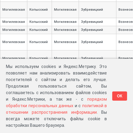
Могилевская
Копысский
Могилевская
Зубревицкий
Вознесе
Могилевская
Копысский
Могилевская
Зубревицкий
Вознесе
Могилевская
Копысский
Могилевская
Зубревицкий
Вознесе
Могилевская
Копысский
Могилевская
Зубревицкий
Вознесе
Могилевская
Копысский
Могилевская
Зубревицкий
Вознесе
Мы используем cookies и Яндекс.Метрику. Это
позволяет нам анализировать взаимодействие
Могилевская
Копысский
Могилевская
Зубревицкий
Вознесе
посетителей с сайтом и делать его лучше.
Продолжая пользоваться сайтом, Вы
Могилевская
Копысский
Могилевская
Зубревицкий
Вознесе
соглашаетесь с использованием файлов cookies
ОК
и Яндекс.Метрики, а так же - с
порядком
обработки персональных данных
и с
политикой в
Могилевская
Копысский
Могилевская
Зубревицкий
Вознесе
отношении распространения информации
. Вы
всегда можете отключить файлы cookie в
Могилевская
Копысский
Могилевская
Зубревицкий
Вознесе
настройках Вашего браузера.