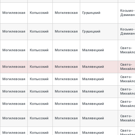
Косьмо-
Могилевская
Копысский
Могилевская
Грушецкий
Дамиан
Косьмо-
Могилевская
Копысский
Могилевская
Грушецкий
Дамиан
Свято-
Могилевская
Копысский
Могилевская
Малявецкий
Михайло
Свято-
Могилевская
Копысский
Могилевская
Малявецкий
Михайло
Свято-
Могилевская
Копысский
Могилевская
Малявецкий
Михайло
Свято-
Могилевская
Копысский
Могилевская
Малявецкий
Михайло
Свято-
Могилевская
Копысский
Могилевская
Малявецкий
Михайло
Свято-
Могилевская
Копысский
Могилевская
Малявецкий
Михайло
Свято-
Могилевская
Копысский
Могилевская
Малявецкий
Михайло