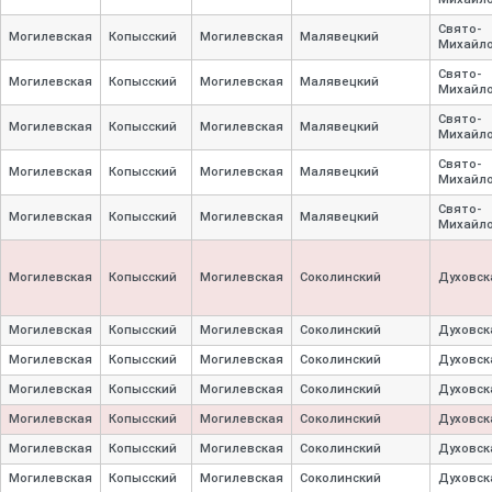
Свято-
Могилевская
Копысский
Могилевская
Малявецкий
Михайло
Свято-
Могилевская
Копысский
Могилевская
Малявецкий
Михайло
Свято-
Могилевская
Копысский
Могилевская
Малявецкий
Михайло
Свято-
Могилевская
Копысский
Могилевская
Малявецкий
Михайло
Свято-
Могилевская
Копысский
Могилевская
Малявецкий
Михайло
Могилевская
Копысский
Могилевская
Соколинский
Духовск
Могилевская
Копысский
Могилевская
Соколинский
Духовск
Могилевская
Копысский
Могилевская
Соколинский
Духовск
Могилевская
Копысский
Могилевская
Соколинский
Духовск
Могилевская
Копысский
Могилевская
Соколинский
Духовск
Могилевская
Копысский
Могилевская
Соколинский
Духовск
Могилевская
Копысский
Могилевская
Соколинский
Духовск