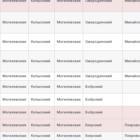
Могилевская
Копысский
Могилевская
Смородинский
Михайло
Могилевская
Копысский
Могилевская
Смородинский
Михайло
Могилевская
Копысский
Могилевская
Смородинский
Михайло
Могилевская
Копысский
Могилевская
Смородинский
Михайло
Могилевская
Копысский
Могилевская
Смородинский
Михайло
Могилевская
Копысский
Могилевская
Бобрский
Могилевская
Копысский
Могилевская
Бобрский
Могилевская
Копысский
Могилевская
Бобрский
Могилевская
Копысский
Могилевская
Езерский
Покровс
Могилевская
Копысский
Могилевская
Езерский
Покровс