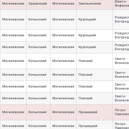
[Свято-
Могилевская
Оршанский
Могилевская
Смольянский
Иофанов
Рождест
Могилевская
Копысский
Могилевская
Крупецкий
Богород
Рождест
Могилевская
Копысский
Могилевская
Крупецкий
Богород
Рождест
Могилевская
Копысский
Могилевская
Крупецкий
Богород
Свято-
Могилевская
Копысский
Могилевская
Плиский
Вознесе
Свято-
Могилевская
Копысский
Могилевская
Плиский
Вознесе
Свято-
Могилевская
Копысский
Могилевская
Плиский
Вознесе
Свято-
Могилевская
Копысский
Могилевская
Плиский
Вознесе
Петро-
Могилевская
Копысский
Могилевская
Прошицкий
Павловс
Петро-
Могилевская
Копысский
Могилевская
Прошицкий
Павловс