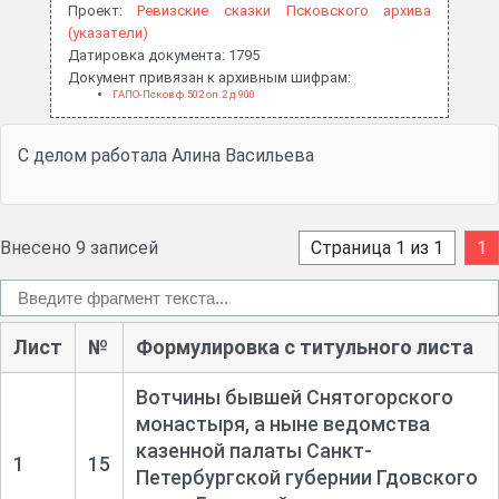
Проект:
Ревизские сказки Псковского архива
(указатели)
Датировка документа: 1795
Документ привязан к архивным шифрам:
ГАПО-Псков ф.502 оп.2 д.900
С делом работала Алина Васильева
Внесено 9 записей
Страница 1 из 1
1
Лист
№
Формулировка с титульного листа
Вотчины бывшей Снятогорского
монастыря, а ныне ведомства
казенной палаты Санкт-
1
15
Петербургской губернии Гдовского