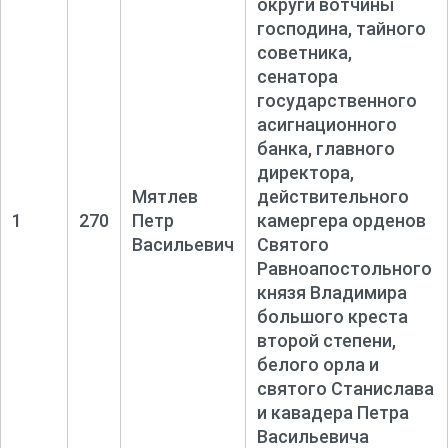
округи вотчины
господина, тайного
советника,
сенатора
государственного
асигнационного
банка, главного
директора,
Мятлев
действительного
1
270
Петр
камергера орденов
Васильевич
Святого
Равноапостольного
князя Владимира
большого креста
второй степени,
белого орла и
святого Станислава
и кавадера Петра
Васильевича