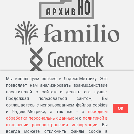
Мы используем cookies и Яндекс.Метрику. Это
позволяет нам анализировать взаимодействие
посетителей с сайтом и делать его лучше.
Продолжая пользоваться сайтом, Вы
соглашаетесь с использованием файлов cookies
ОК
и Яндекс.Метрики, а так же - с
порядком
обработки персональных данных
и с
политикой в
Разработка компании «
Великіе предки
», 2023-2026 гг.
Блог
.
Суть проекта
.
отношении распространения информации
. Вы
Персональные данные
.
Распространение информации
.
ЧаВО
.
Сборка 111.46
всегда можете отключить файлы cookie в