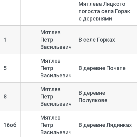
Мятлева Ляцкого
погоста села Горак
с деревнями
Мятлев
1
Петр
В селе Горках
Васильевич
Мятлев
5
Петр
В деревне Почапе
Васильевич
Мятлев
В деревне
8
Петр
Полуякове
Васильевич
Мятлев
16об
Петр
В деревне Лядинках
Васильевич