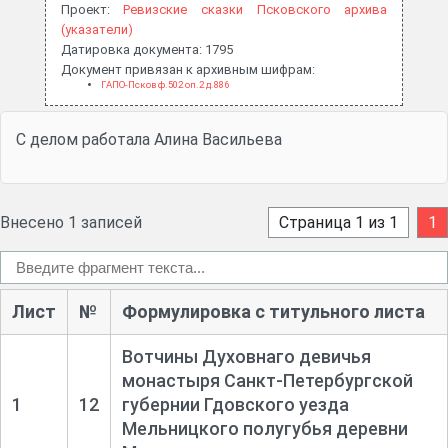
Проект:
Ревизские сказки Псковского архива
(указатели)
Датировка документа: 1795
Документ привязан к архивным шифрам:
ГАПО-Псков ф.502 оп.2 д.886
С делом работала Алина Васильева
Внесено 1 записей
Страница 1 из 1
1
Лист
№
Формулировка с титульного листа
Вотчины Духовнаго девичья
монастыря Санкт-
Петербургской
1
12
губернии Гдовского уезда
Мельницкого полугубья деревни