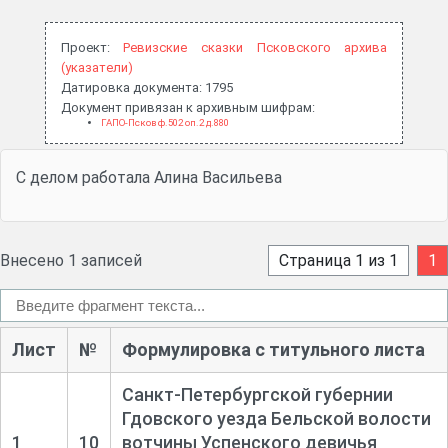
Проект:
Ревизские сказки Псковского архива
(указатели)
Датировка документа: 1795
Документ привязан к архивным шифрам:
ГАПО-Псков ф.502 оп.2 д.880
С делом работала Алина Васильева
Внесено 1 записей
Страница 1 из 1
1
Лист
№
Формулировка с титульного листа
Санкт-
Петербургской губернии
Гдовского уезда Бельской волости
1
10
вотчины Успенского девичья