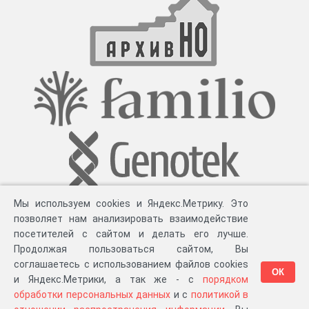
Мы используем cookies и Яндекс.Метрику. Это
позволяет нам анализировать взаимодействие
посетителей с сайтом и делать его лучше.
Продолжая пользоваться сайтом, Вы
соглашаетесь с использованием файлов cookies
ОК
и Яндекс.Метрики, а так же - с
порядком
обработки персональных данных
и с
политикой в
Разработка компании «
Великіе предки
», 2023-2026 гг.
Блог
.
Суть проекта
.