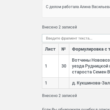
С делом работала Алина Васильев
Внесено 2 записей
Лист
№
Формулировка с 
Вотчины Нововоз
1
30
уезда Рудницкой 
староста Семен 
1
д. Кукшинова-
Зал
Внесено 2 записей
Если Вы обнаружили ошибку в описи