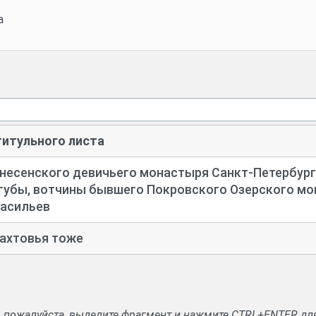
а
титульного листа
несенского девичьего монастыря Санкт-
Петербург
губы, вотчины бывшего Покровского Озерского мо
Васильев
ахтовья тоже
, пожалуйста, выделите фрагмент и нажмите CTRL+ENTER дл