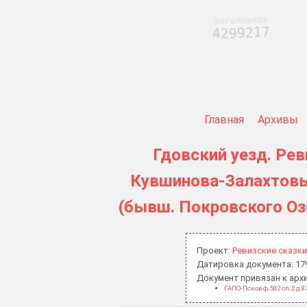
заголовков
4299217
Главная
Архивы
Гдовский уезд. Рев
Кувшинова-Залахтовь
(бывш. Покровского Оз
Проект:
Ревизские сказки
Датировка документа: 17
Документ привязан к ар
ГАПО-Псков ф.502 оп.2 д.8