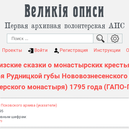
Великія описи
Первая архивная волонтерская АИС
Проекты
Войти
Регистрация
Инструкции
изские сказки о монастырских кресть
я Рудницкой губы Нововознесенского
ерского монастыря) 1795 года (ГАПО-П
 Псковского архива (указатели)
95
хивным шифрам:
73