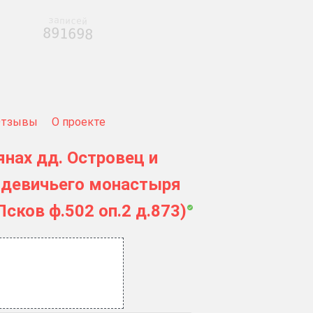
записей
891698
Отзывы
О проекте
янах дд. Островец и
 девичьего монастыря
сков ф.502 оп.2 д.873)