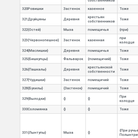
собственников
320Ровишки
Застенок
казенное
Тоже
крестьян
321Друйцяны
Деревня
Тоже
собственников
322{Остей}
Мыза
помещичья
{при}
при
323{Червонопешное}
Застенок
казенная
колодце
324{Маслишки}
Деревня
помещичья
Тоже
325{Бишкупцы}
Фальварок
{помещичий}
Тоже
крестьянской
326{Пашкалы}
Деревня
Тоже
собственности
327{Чудишки}
Застенок
помещичий
Тоже
328{Бухилы}
{Застенок}
помещичий
Тоже
При
329{Вылодки}
{}
{}
колодце
330Соломянка
{}
{}
Тоже
{При ручь
331{Лынтупы}
Мыза
{}
Полынтри