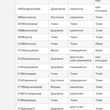
Кус}
при
305{Злуворники}
{Деревня}
казенное
колодце
306Цегельня
Застенок
казенное
Тоже
307{Ялейники}
Тоже
Тоже
Тоже
308{Ворокола}
Деревня
казённое
Тоже
309{Куцеч}
Тоже
Тоже
Тоже
310{Мисюны}
Тоже
Тоже
{При}
311{Свенцяны}
Мыза
помещичье
{при}
крестьян
при
312{Грилалюнь}
Деревня
собственников
колодце
313Неверишки
Деревня
помещичье
Тоже
315Монкушки
Тоже
Тоже
Тоже
316{Смешное}
Застенок
помещичье
Тоже
317{Марьянишки}
Ферма
казенная
Тоже
318{Роговщинка}
Деревня
казенная
Тоже
319Войшкуны
Тоже
Тоже
Тоже
крестьян
314{Даукшт}
Деревня
Тоже