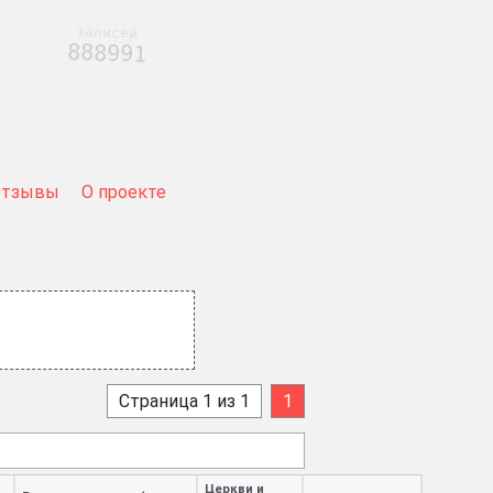
записей
888991
Отзывы
О проекте
Страница 1 из 1
1
Церкви и