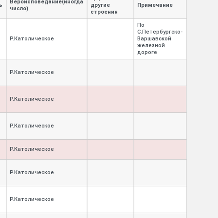
Вероисповедание(иногда
ь
другие
Примечание
число)
строения
По
С.Петербургско-
Р.Католическое
Варшавской
железной
дороге
Р.Католическое
Р.Католическое
Р.Католическое
Р.Католическое
Р.Католическое
Р.Католическое