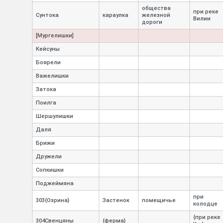
общества
при реке
Сунтока
караулка
железной
Вилии
дороги
[Мургелишки]
Кейсуны
Боярели
Важелишки
Затока
Поилга
Шершулишки
Даля
Брижи
Дружели
Сопкишки
Поджеймяна
при
303{Озрина}
Застенок
помещичье
колодце
{при реке
304Свенцяны
{ферма}