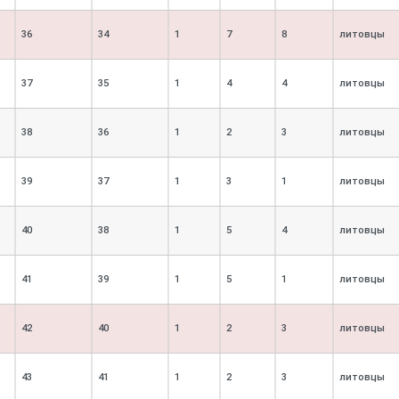
36
34
1
7
8
литовцы
37
35
1
4
4
литовцы
38
36
1
2
3
литовцы
39
37
1
3
1
литовцы
40
38
1
5
4
литовцы
41
39
1
5
1
литовцы
42
40
1
2
3
литовцы
43
41
1
2
3
литовцы