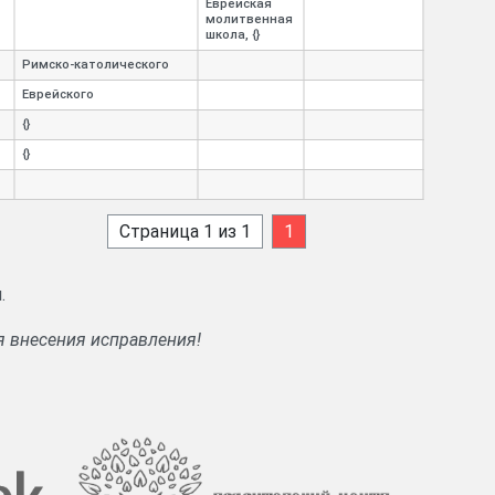
Еврейская
молитвенная
школа, {}
Римско-
католического
Еврейского
{}
{}
Страница 1 из 1
1
.
я внесения исправления!