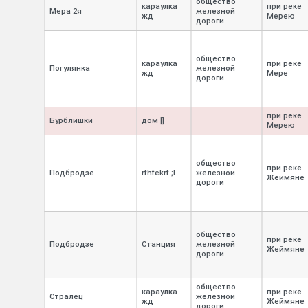
общество
караулка
при реке
Мера 2я
железной
жд
Мерею
дороги
общество
караулка
при реке
Погулянка
железной
жд
Мере
дороги
при реке
Бурблишки
дом []
Мерею
общество
при реке
Подбродзе
rfhfekrf ;l
железной
Жеймяне
дороги
общество
при реке
Подбродзе
Станция
железной
Жеймяне
дороги
общество
караулка
при реке
Стралец
железной
жд
Жеймяне
дороги