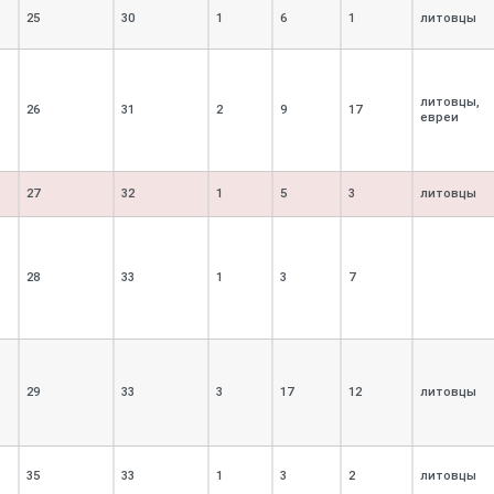
25
30
1
6
1
литовцы
литовцы,
26
31
2
9
17
евреи
27
32
1
5
3
литовцы
28
33
1
3
7
29
33
3
17
12
литовцы
35
33
1
3
2
литовцы