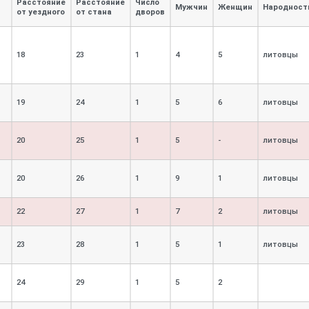
й
Расстояние
Расстояние
Число
Мужчин
Женщин
Народност
от уездного
от стана
дворов
18
23
1
4
5
литовцы
19
24
1
5
6
литовцы
20
25
1
5
-
литовцы
20
26
1
9
1
литовцы
22
27
1
7
2
литовцы
23
28
1
5
1
литовцы
24
29
1
5
2