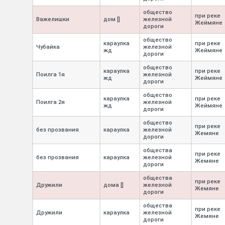
общество
при реке
Важелишки
дом []
железной
Жеймяне
дороги
общество
караулка
при реке
Чубайка
железной
жд
Жеймяне
дороги
общество
караулка
при реке
Поилга 1я
железной
жд
Жеймяне
дороги
общество
караулка
при реке
Поилга 2я
железной
жд
Жеймяне
дороги
общество
при реке
без прозвания
караулка
железной
Жемяне
дороги
общества
при реке
без прозвания
караулка
железной
Жемяне
дороги
общества
при реке
Дружили
дома []
железной
Жемяне
дороги
общества
при реке
Дружили
караулка
железной
Жемяне
дороги