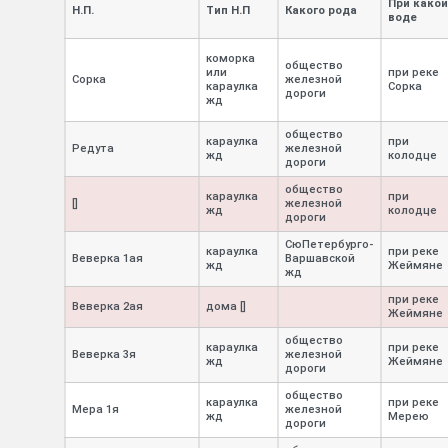
При како
Н.П.
Тип Н.П
Какого рода
воде
коморка
общество
или
при реке
Сорка
железной
караулка
Сорка
дороги
жд
общество
караулка
при
Редута
железной
жд
колодце
дороги
общество
караулка
при
[]
железной
жд
колодце
дороги
СюПетербурго-
караулка
при реке
Веверка 1ая
Варшавской
жд
Жеймяне
жд
при реке
Веверка 2ая
дома []
Жеймяне
общество
караулка
при реке
Веверка 3я
железной
жд
Жеймяне
дороги
общество
караулка
при реке
Мера 1я
железной
жд
Мерею
дороги