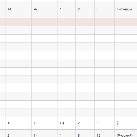
44
42
1
2
3
литовцы
4
18
{1}
2
3
{}
2
14
1
8
12
{Русский}