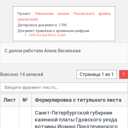
Проект:
Ревизские сказки Псковского архива
(указатели)
Датировка документа: 1795
Документ привязан к архивным шифрам:
ГАПО-Псков ф.502 оп.2 д.865
С делом работала Алина Васильева
Внесено 14 записей
Страница 1 из 1
1
Лист
№
Формулировка с титульного листа
Санкт-
Петербургской губернии
казенной платы Гдовского уезда
вотчины Иоанно Предтеченского