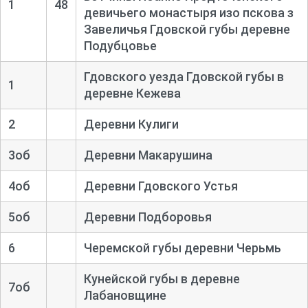
1
48
девичьего монастыря изо пскова з
Завеличья Гдовской губы деревне
Подубцовье
Гдовского уезда Гдовской губы в
1
деревне Кежева
2
Деревни Кулиги
3об
Деревни Макарушина
4об
Деревни Гдовского Устья
5об
Деревни Подборовья
6
Черемской губы деревни Черьмь
Кунейской губы в деревне
7об
Лабановщине